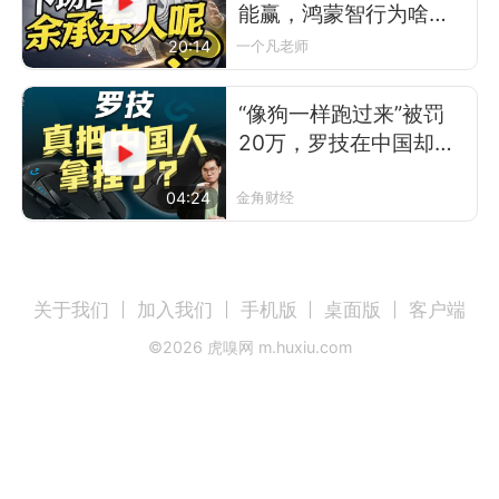
能赢，鸿蒙智行为啥不
让？
20:14
一个凡老师
“像狗一样跑过来”被罚
20万，罗技在中国却卖
得更好了
04:24
金角财经
关于我们
加入我们
手机版
桌面版
客户端
©
2026
虎嗅网 m.huxiu.com