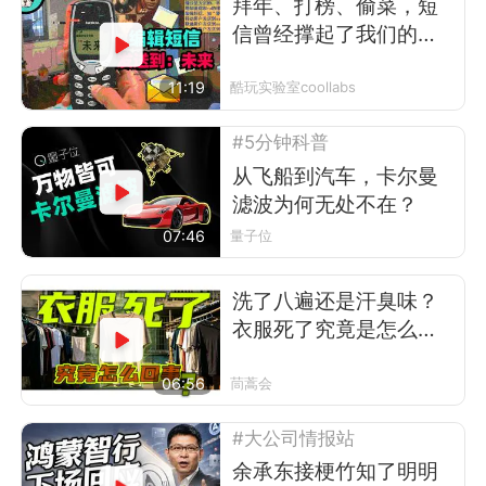
拜年、打榜、偷菜，短
信曾经撑起了我们的前
互联网时代
11:19
酷玩实验室coollabs
#5分钟科普
从飞船到汽车，卡尔曼
滤波为何无处不在？
07:46
量子位
洗了八遍还是汗臭味？
衣服死了究竟是怎么回
事
06:56
茼蒿会
#大公司情报站
余承东接梗竹知了明明