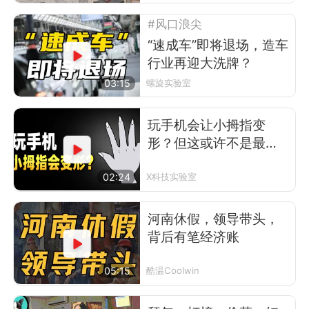
#风口浪尖
“速成车”即将退场，造车
行业再迎大洗牌？
03:15
螺旋实验室
玩手机会让小拇指变
形？但这或许不是最可
怕的事
02:24
X科技实验室
河南休假，领导带头，
背后有笔经济账
05:15
酷温Coolwin