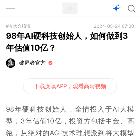
1X
APP
主页
#今天介绍谁
2024-05-24 07:00
98年AI硬科技创始人，如何做到3
年估值10亿？
破局者官方
下载虎嗅APP，观看高清视频
98年硬科技创始人，全情投入于AI大模
型，3年估值10亿，投资方包括中金、高
瓴，从绝对的AGI技术理想派到将大模型