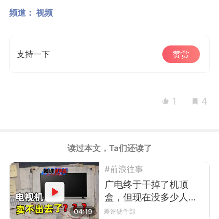
频道：
视频
支持一下
赞赏
1
4
读过本文，Ta们还读了
#前浪往事
广电终于干掉了机顶
盒，但现在没多少人看
电视了
04:19
差评硬件部