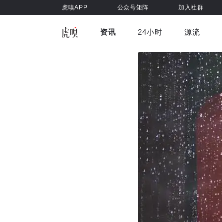
虎嗅APP
公众号矩阵
加入社群
资讯
24小时
源流
全部
前沿科技
车与出行
虎嗅视
游戏娱乐
健康