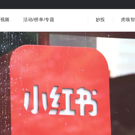
视频
活动/榜单/专题
妙投
虎嗅
商业消费
社会文化
金融财经
出海
界
视频精选
书影音
医疗
3C数码
观点