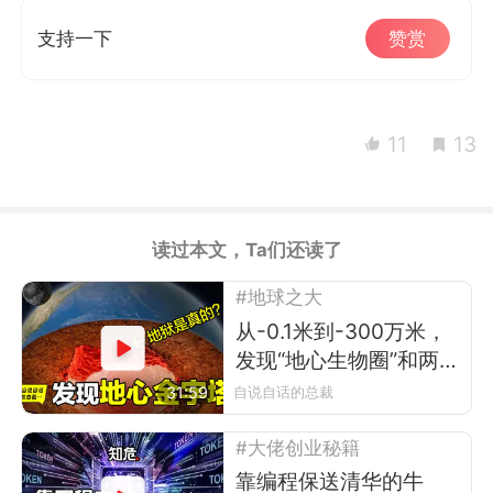
支持一下
赞赏
11
13
读过本文，Ta们还读了
#地球之大
从-0.1米到-300万米，
发现“地心生物圈”和两
座“地心金字塔”
31:59
自说自话的总裁
#大佬创业秘籍
靠编程保送清华的牛