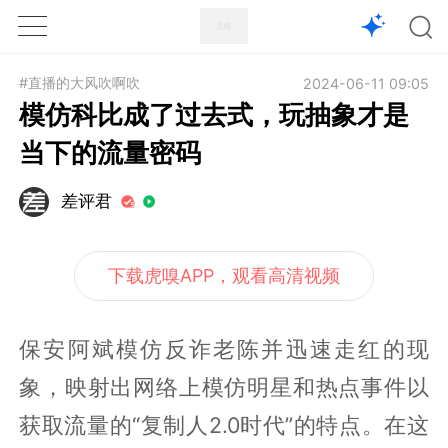
1X
APP
主页
#直播的大风吹啊吹
2024-06-11 09:05
模仿科比成了过去式，玩抽象才是
当下的流量密码
差评君
下载虎嗅APP，观看高清视频
保安阿斌模仿反诈老陈并迅速走红的现
象，映射出网络上模仿明星和热点事件以
获取流量的“复制人2.0时代”的特点。在这