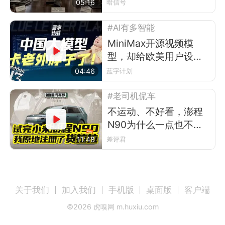
05:16
暗信号
#AI有多智能
MiniMax开源视频模
型，却给欧美用户设了
道门槛
04:46
蓝字计划
#老司机侃车
不运动、不好看，澎程
N90为什么一点也不像
小米？
11:48
差评君
关于我们
加入我们
手机版
桌面版
客户端
©
2026
虎嗅网 m.huxiu.com