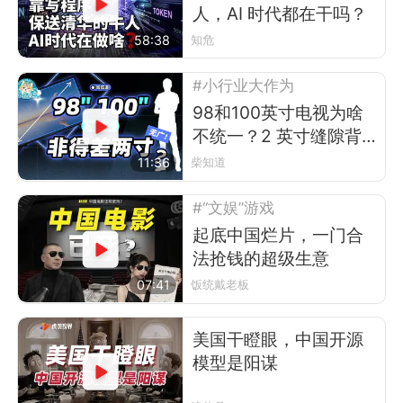
人，AI 时代都在干吗？
58:38
知危
#小行业大作为
98和100英寸电视为啥
不统一？2 英寸缝隙背
后的行业故事
11:36
柴知道
#“文娱”游戏
起底中国烂片，一门合
法抢钱的超级生意
07:41
饭统戴老板
美国干瞪眼，中国开源
模型是阳谋