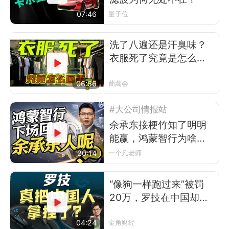
07:46
量子位
洗了八遍还是汗臭味？
衣服死了究竟是怎么回
事
06:56
茼蒿会
#大公司情报站
余承东接梗竹知了明明
能赢，鸿蒙智行为啥不
让？
20:14
一个凡老师
“像狗一样跑过来”被罚
20万，罗技在中国却卖
得更好了
04:24
金角财经