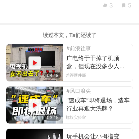
3
5
读过本文，Ta们还读了
#前浪往事
广电终于干掉了机顶
盒，但现在没多少人看
电视了
04:19
差评硬件部
#风口浪尖
“速成车”即将退场，造车
行业再迎大洗牌？
03:15
螺旋实验室
玩手机会让小拇指变