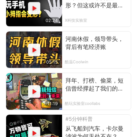
形？但这或许不是最可
怕的事
02:24
X科技实验室
河南休假，领导带头，
背后有笔经济账
05:15
酷温Coolwin
拜年、打榜、偷菜，短
信曾经撑起了我们的前
互联网时代
11:19
酷玩实验室coollabs
#5分钟科普
从飞船到汽车，卡尔曼
滤波为何无处不在？