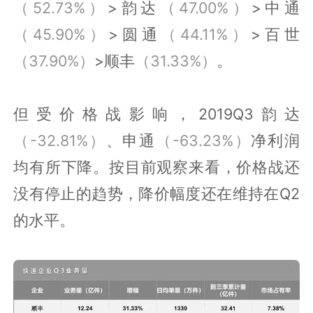
（52.73%）
>韵达
（47.00%）
>中通
（45.90%）
>圆通
（44.11%）
>百世
（37.90%）
>顺丰
（31.33%）
。
但受价格战影响，2019Q3韵达
（-32.81%）
、申通
（-63.23%）
净利润
均有所下降。按目前观察来看，价格战还
没有停止的趋势，降价幅度还在维持在Q2
的水平。