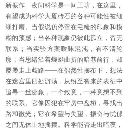
新振作。夜间科学是一间工坊，在这里，
有望成为科学大厦砖石的各种可能性被细
细打磨。当假说仍停留在毛糙的印象和模
糊的预感；当各种现象仍彼此孤立，杳无
联系；当实验方案暧昧混沌，看不清轮
廓；当思绪沿着蜿蜒曲折的暗巷前行，却
屡屡走上歧路——在偶然性摆布下，想法
在迷宫里四处游荡，从纷至沓来的表征中
追寻一丝迹象，一个致意，一种意想不到
的联系。它像囚犯在牢房中盘桓，寻找出
路和微光；它在希望与失望，振奋与忧郁
之间无休止地摇摆。科学能否走出暗夜，