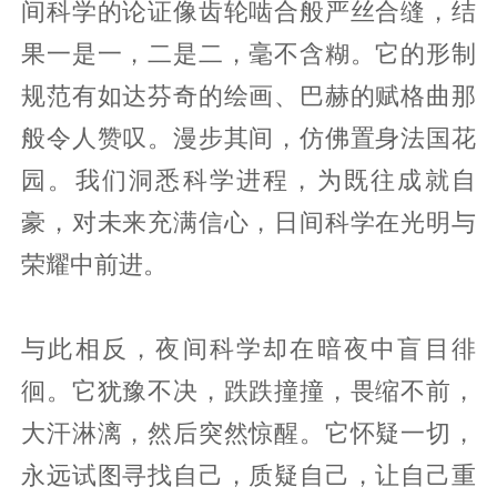
间科学的论证像齿轮啮合般严丝合缝，结
果一是一，二是二，毫不含糊。它的形制
规范有如达芬奇的绘画、巴赫的赋格曲那
般令人赞叹。漫步其间，仿佛置身法国花
园。我们洞悉科学进程，为既往成就自
豪，对未来充满信心，日间科学在光明与
荣耀中前进。
与此相反，夜间科学却在暗夜中盲目徘
徊。它犹豫不决，跌跌撞撞，畏缩不前，
大汗淋漓，然后突然惊醒。它怀疑一切，
永远试图寻找自己，质疑自己，让自己重