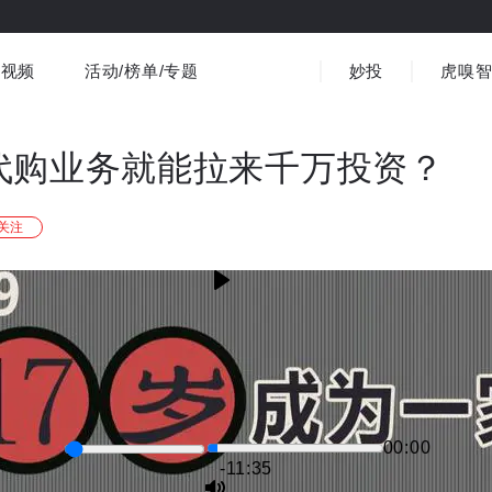
视频
活动/榜单/专题
妙投
虎嗅
商业消费
社会文化
金融财经
出海
界
视频精选
书影音
医疗
3C数码
观点
代购业务就能拉来千万投资？
关注
00:00
-11:34