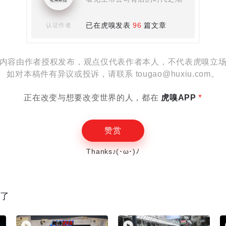
已在虎嗅发表
96
篇文章
认证作者
内容由作者授权发布，观点仅代表作者本人，不代表虎嗅立
如对本稿件有异议或投诉，请联系 tougao@huxiu.com。
正在改变与想要改变世界的人，都在
虎嗅APP
赞赏
Thanks♪(･ω･)ﾉ
Play
读了