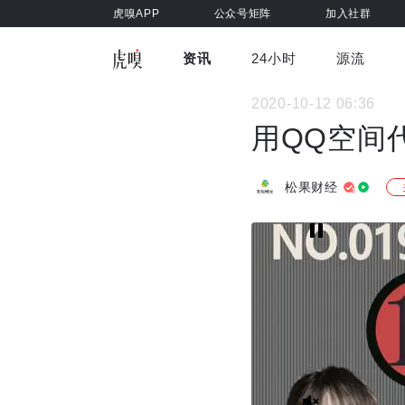
虎嗅APP
公众号矩阵
加入社群
资讯
24小时
源流
全部
前沿科技
车与出行
2020-10-12 06:36
虎嗅视
游戏娱乐
健康
用QQ空间
松果财经