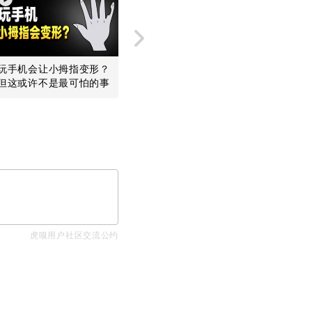
玩手机会让小拇指变形？
河南休假，领导带头，背
拜年、打
但这或许不是最可怕的事
后有笔经济账
曾经撑起
网时代
虎嗅用户社区交流公约