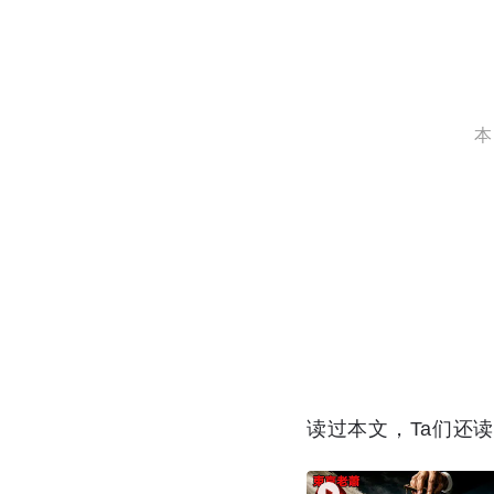
本
读过本文，Ta们还