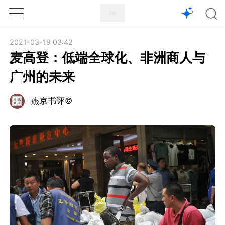
1X
APP
主页
2021-03-19 03:42
麦高登：低端全球化、非洲商人与
广州的未来
燕京书评©