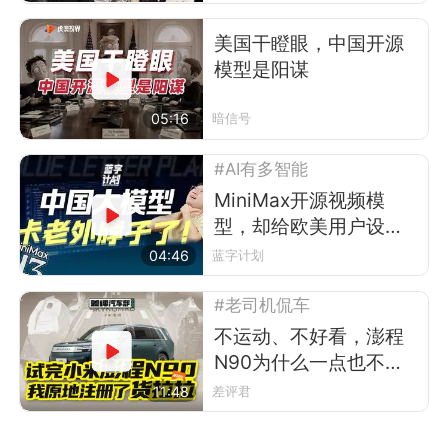
美国干瞪眼，中国开源
模型是阳谋
05:16
暗信号
#AI有多智能
MiniMax开源视频模
型，却给欧美用户设了
道门槛
04:46
蓝字计划
#老司机侃车
不运动、不好看，澎程
N90为什么一点也不像
小米？
11:48
差评君