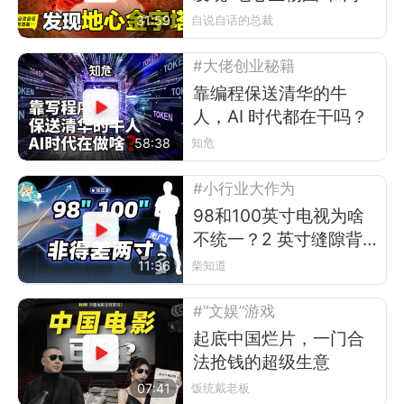
座“地心金字塔”
31:59
自说自话的总裁
#大佬创业秘籍
靠编程保送清华的牛
人，AI 时代都在干吗？
58:38
知危
#小行业大作为
98和100英寸电视为啥
不统一？2 英寸缝隙背
后的行业故事
11:36
柴知道
#“文娱”游戏
起底中国烂片，一门合
法抢钱的超级生意
07:41
饭统戴老板