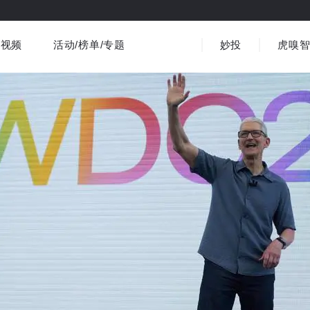
视频
活动/榜单/专题
妙投
虎嗅
商业消费
社会文化
金融财经
出海
界
视频精选
书影音
医疗
3C数码
观点