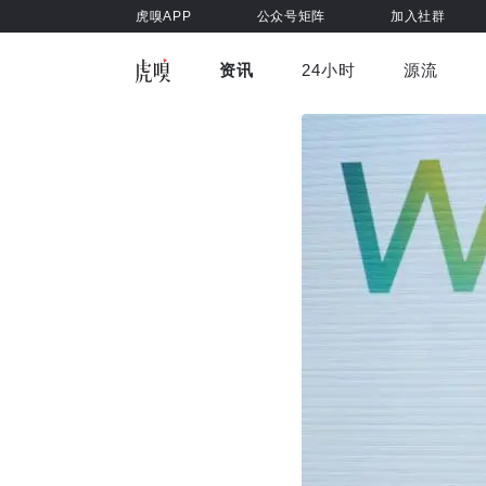
虎嗅APP
公众号矩阵
加入社群
资讯
24小时
源流
全部
前沿科技
车与出行
虎嗅视
游戏娱乐
健康