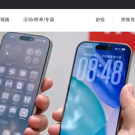
视频
活动/榜单/专题
妙投
虎嗅
商业消费
社会文化
金融财经
出海
界
视频精选
书影音
医疗
3C数码
观点