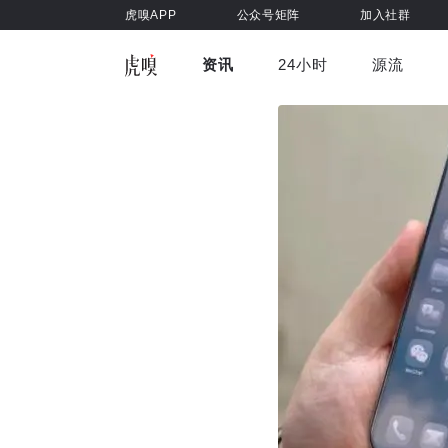
虎嗅APP
公众号矩阵
加入社群
资讯
24小时
源流
全部
前沿科技
车与出行
虎嗅视
游戏娱乐
健康