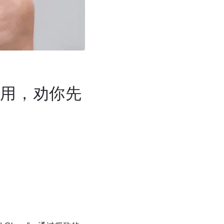
好用，劝你先
。