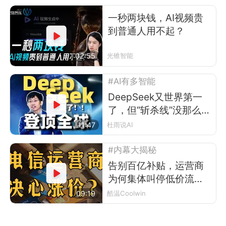
一秒两块钱，AI视频贵
到普通人用不起？
02:55
光锥智能
#AI有多智能
DeepSeek又世界第一
了，但“斩杀线”没那么简
单
11:47
杜雨说AI
#内幕大揭秘
告别百亿补贴，运营商
为何集体叫停低价流量
卡？
09:19
酷温Coolwin