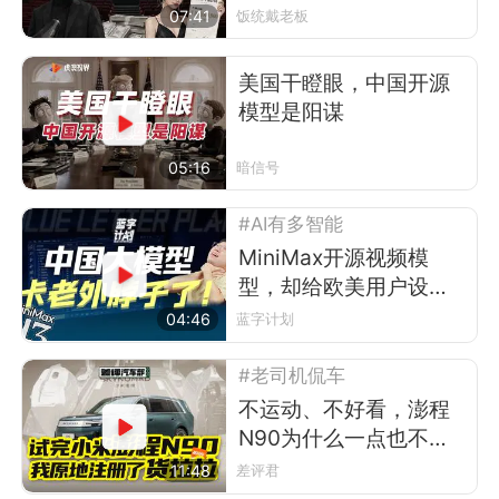
07:41
饭统戴老板
美国干瞪眼，中国开源
模型是阳谋
05:16
暗信号
#AI有多智能
MiniMax开源视频模
型，却给欧美用户设了
道门槛
04:46
蓝字计划
#老司机侃车
不运动、不好看，澎程
N90为什么一点也不像
小米？
11:48
差评君