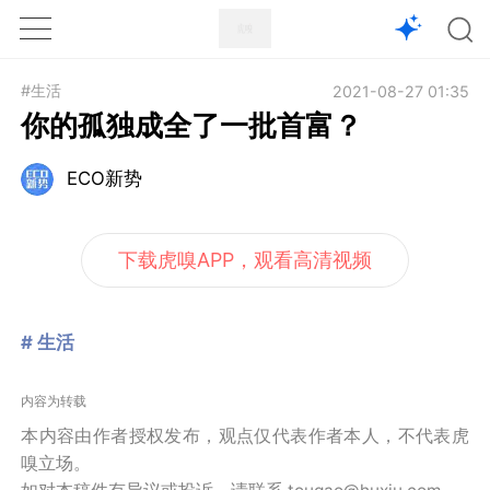
1X
APP
主页
#生活
2021-08-27 01:35
你的孤独成全了一批首富？
ECO新势
下载虎嗅APP，观看高清视频
# 生活
内容为转载
本内容由作者授权发布，观点仅代表作者本人，不代表虎
嗅立场。