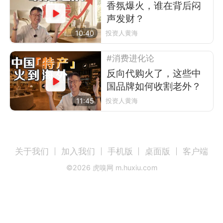
香氛爆火，谁在背后闷
声发财？
10:40
投资人黄海
#消费进化论
反向代购火了，这些中
国品牌如何收割老外？
11:45
投资人黄海
关于我们
加入我们
手机版
桌面版
客户端
©
2026
虎嗅网 m.huxiu.com