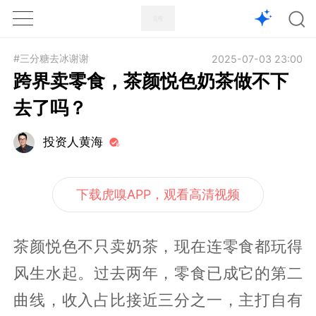
1X
APP
主页
#三分糖去冰谢谢
2025-07-03 23:00
跨界卖零食，茶颜悦色奶茶做不下
去了吗？
投资人黄海
下载虎嗅APP，观看高清视频
茶颜悦色不只卖奶茶，现在连零食都玩得
风生水起。过去两年，零食已成它的第二
曲线，收入占比接近三分之一，主打自有