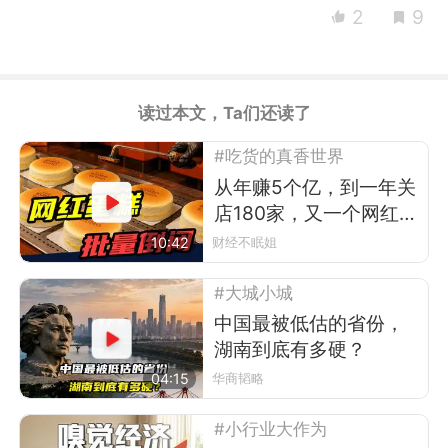
2
9
读过本文，Ta们还读了
#吃货的真香世界
从年赚5个亿，到一年关
店180家，又一个网红排
队王倒下
10:42
财经不眠姐
#大城小城
中国最被低估的省份，
湖南到底有多硬？
04:15
华商韬略
#小行业大作为