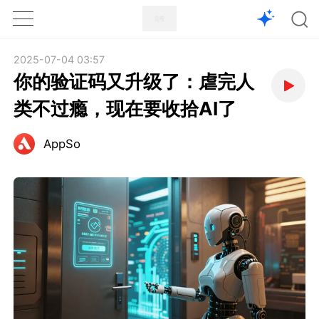
1X
APP
主页
2025-07-04 03:57
你的验证码又升级了：虐完人
类不过瘾，现在要收拾AI了
AppSo