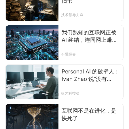
旧书
技术领导力©
我们熟知的互联网正被
AI 终结，连同网上赚钱
的底层逻辑
不懂经©
Personal AI 的破壁人：
Ivan Zhao 说“没有
Agent Connector 的服
务没有未来”
奴才科技©
互联网不是在进化，是
快死了