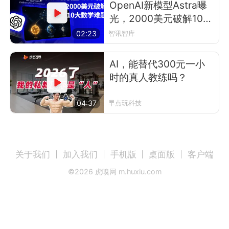
OpenAI新模型Astra曝
光，2000美元破解10大
数学难题
02:23
智讯智库
AI，能替代300元一小
时的真人教练吗？
04:37
早点玩科技
关于我们
加入我们
手机版
桌面版
客户端
©
2026
虎嗅网 m.huxiu.com