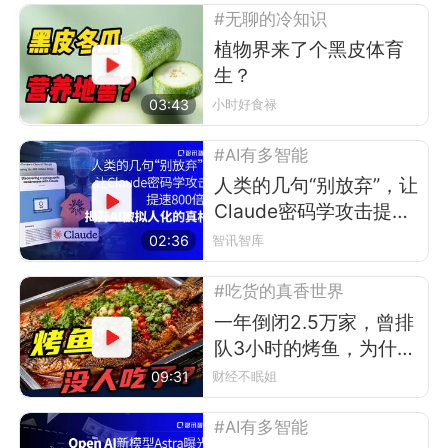
#无聊的冷知识
植物界来了个黑皮体育
生？
03:43
小时好食禄
#AI有多智能
人类的几句“别放弃”，让
Claude密码学攻击提速
800倍？
02:36
智讯智库
#吃货的真香世界
一年倒闭2.5万家，曾排
队3小时的烤鱼，为什么
现在没人吃了？
09:31
财经不眠姐
#AI有多智能