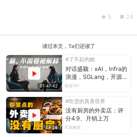
5
24
读过本文，Ta们还读了
#了不起的她
对话盛颖：xAI，Infra的
浪漫，SGLang，开源，
平权与“甄嬛传”
01:47:42
硅谷101
#吃货的真香世界
没有厨房的外卖店：评
分4.9、月销上万
08:26
IC实验室