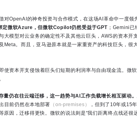
对OpenAI的神奇投资与合作模式，在这场AI革命中一度领
绑定微软Azure，但微软Copilot仍然受益于GPT
；Gemin
与大模型对云业务的确定性不及其他云巨头，AWS的资本开
及Meta。而且，亚马逊原本就是一家重资产的科技巨头，很
即使资本开支侵蚀着巨头们短期的利润率与自由现金流。微软
。
T存量仍在往云端迁移，这一趋势与AI工作负载增长相互驱动。
T支出目前仍然在本地部署
（on-premises）
，但到了10年或15
I等原因，迁移得更快。微软的说法则是“我们距离终点线还很远