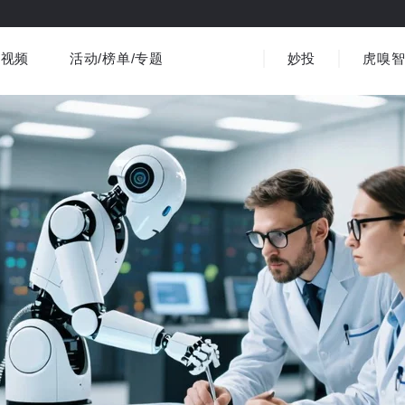
视频
活动/榜单/专题
妙投
虎嗅
商业消费
社会文化
金融财经
出海
界
视频精选
书影音
医疗
3C数码
观点