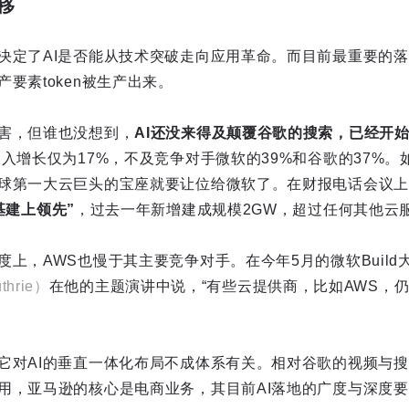
移
决定了AI是否能从技术突破走向应用革命。而目前最重要的落
要素token被生产出来。
害，但谁也没想到，
AI还没来得及颠覆谷歌的搜索，已经开
入增长仅为17%，不及竞争对手微软的39%和谷歌的37%。
球第一大云巨头的宝座就要让位给微软了。在财报电话会议上
基建上领先”
，过去一年新增建成规模2GW，超过任何其他云
度上，AWS也慢于其主要竞争对手。在今年5月的微软Buil
thrie）
在他的主题演讲中说，“有些云提供商，比如AWS，
它对AI的垂直一体化布局不成体系有关。相对谷歌的视频与搜索
用，亚马逊的核心是电商业务，其目前AI落地的广度与深度