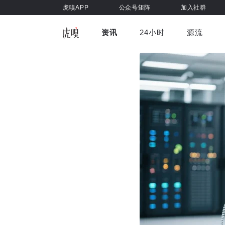
虎嗅APP
公众号矩阵
加入社群
资讯
24小时
源流
全部
前沿科技
车与出行
虎嗅视
游戏娱乐
健康