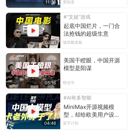
后的行业故事
11:36
柴知道
#“文娱”游戏
起底中国烂片，一门合
法抢钱的超级生意
07:41
饭统戴老板
美国干瞪眼，中国开源
模型是阳谋
05:16
暗信号
#AI有多智能
MiniMax开源视频模
型，却给欧美用户设了
道门槛
04:46
蓝字计划