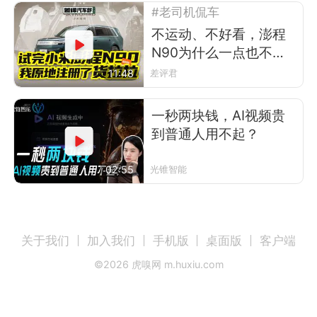
#老司机侃车
不运动、不好看，澎程
N90为什么一点也不像
小米？
11:48
差评君
一秒两块钱，AI视频贵
到普通人用不起？
02:55
光锥智能
关于我们
加入我们
手机版
桌面版
客户端
©
2026
虎嗅网 m.huxiu.com