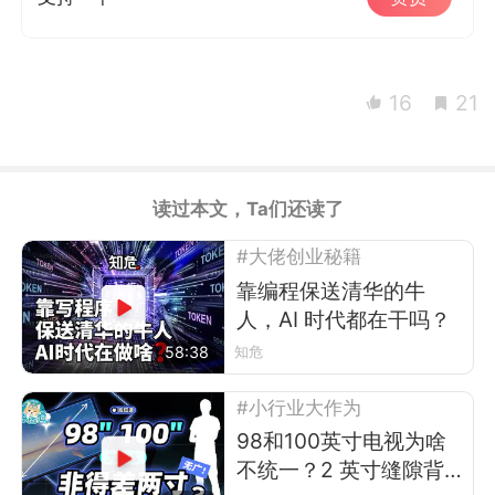
16
21
读过本文，Ta们还读了
#大佬创业秘籍
靠编程保送清华的牛
人，AI 时代都在干吗？
58:38
知危
#小行业大作为
98和100英寸电视为啥
不统一？2 英寸缝隙背