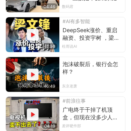
唱会
04:46
数码君
#AI有多智能
DeepSeek涨价、重启
融资、投资宇树 ，梁文
锋在布什么局？
11:56
杜雨说AI
泡沫破裂后，银行会怎
样？
46:49
东京老萧
#前浪往事
广电终于干掉了机顶
盒，但现在没多少人看
电视了
04:19
差评硬件部