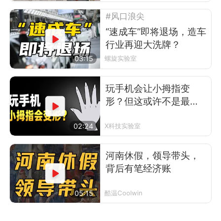
#风口浪尖
“速成车”即将退场，造车
行业再迎大洗牌？
03:15
螺旋实验室
玩手机会让小拇指变
形？但这或许不是最可
怕的事
02:24
X科技实验室
河南休假，领导带头，
背后有笔经济账
05:15
酷温Coolwin