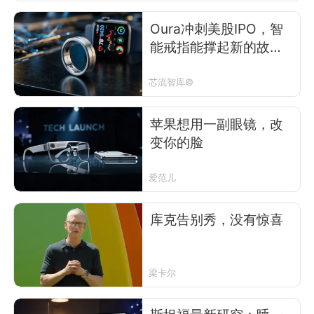
Oura冲刺美股IPO，智
能戒指能撑起新的故事
么？
芯流智库©
苹果想用一副眼镜，改
变你的脸
爱范儿
库克告别秀，没有惊喜
梁卡尔