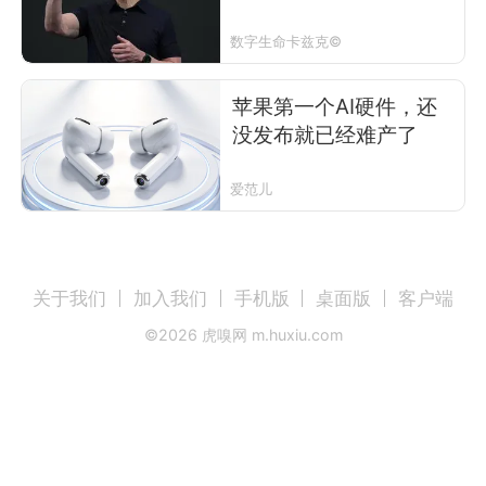
数字生命卡兹克©
苹果第一个AI硬件，还
没发布就已经难产了
爱范儿
关于我们
加入我们
手机版
桌面版
客户端
©
2026
虎嗅网 m.huxiu.com