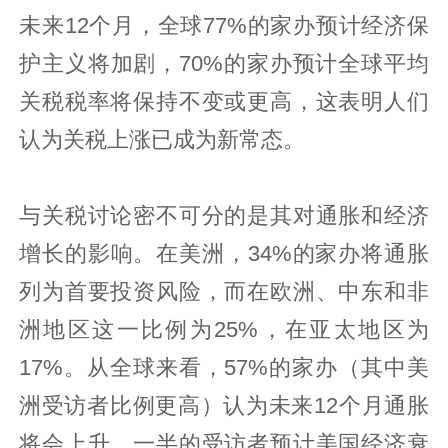
未来12个月，全球77%的家办预计经济保
护主义将加剧，70%的家办预计全球平均
关税税率将保持不变或更高，这表明人们
认为关税上涨已成为新常态。
与关税讨论密不可分的是其对通胀和经济
增长的影响。在美洲，34%的家办将通胀
列为首要投资风险，而在欧洲、中东和非
洲地区这一比例为25%，在亚太地区为
17%。从全球来看，57%的家办（其中美
洲受访者比例更高）认为未来12个月通胀
将会上升。一半的受访者预计美国经济衰