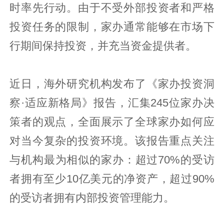
时率先行动。由于不受外部投资者和严格
投资任务的限制，家办通常能够在市场下
行期间保持投资，并充当资金提供者。
近日，海外研究机构发布了《家办投资洞
察·适应新格局》报告，汇集245位家办决
策者的观点，全面展示了全球家办如何应
对当今复杂的投资环境。该报告重点关注
与机构最为相似的家办：超过70%的受访
者拥有至少10亿美元的净资产，超过90%
的受访者拥有内部投资管理能力。