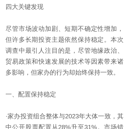
四大关键发现
尽管市场波动加剧、短期不确定性增加，
但许多长期投资主题依然保持稳定。本次
调查中最引人注目的是，尽管地缘政治、
贸易政策和快速发展的技术等因素带来诸
多影响，但家办的行为却始终保持一致。
一、配置保持稳定
·家办投资组合整体与2023年大体一致，其
中公开股票配置从28%升至31%。市场错