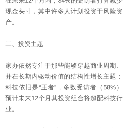
在未来12个月内，34%的受访者打算减少
现金头寸，其中许多人计划投资于风险资
产。
二、投资主题
家办依然专注于那些能够穿越商业周期、
并在长期内驱动价值的结构性增长主题：
科技依旧是“王者”，多数受访者（58%）
预计未来12个月其投资组合将超配科技行
业。