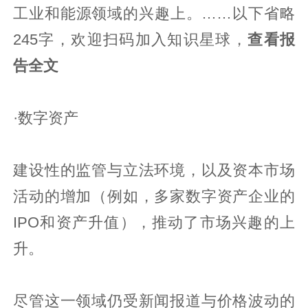
工业和能源领域的兴趣上。……以下省略
245字，欢迎扫码加入知识星球，
查看报
告全文
·数字资产
建设性的监管与立法环境，以及资本市场
活动的增加（例如，多家数字资产企业的
IPO和资产升值），推动了市场兴趣的上
升。
尽管这一领域仍受新闻报道与价格波动的