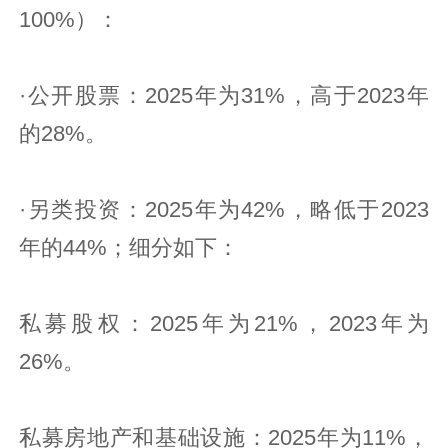
100%）：
·公开股票：2025年为31%，高于2023年
的28%。
·另类投资：2025年为42%，略低于2023
年的44%；细分如下：
私募股权：2025年为21%，2023年为
26%。
私募房地产和基础设施：2025年为11%，