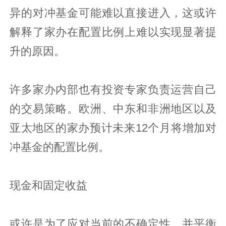
异的对冲基金可能难以直接进入，这或许
解释了家办在配置比例上难以实现显著提
升的原因。
许多家办内部也有投资专家负责运营自己
的交易策略。欧洲、中东和非洲地区以及
亚太地区的家办预计未来12个月将增加对
冲基金的配置比例。
现金和固定收益
或许是为了应对当前的不确定性，并平衡