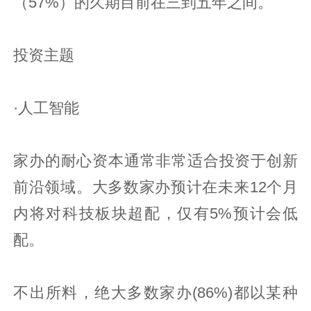
（57%）的久期目前在三到五年之间。
投资主题
·人工智能
家办的耐心资本通常非常适合投资于创新
前沿领域。大多数家办预计在未来12个月
内将对科技板块超配，仅有5%预计会低
配。
不出所料，绝大多数家办(86%)都以某种