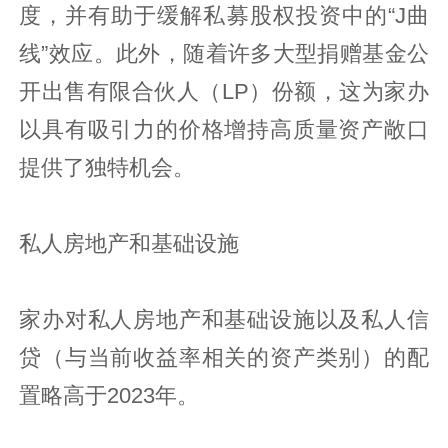
度，并有助于缓解私募股权投资中的“J曲
线”效应。此外，随着许多大型捐赠基金公
开出售有限合伙人（LP）份额，这为家办
以具有吸引力的价格增持高质量资产敞口
提供了独特机会。
私人房地产和基础设施
家办对私人房地产和基础设施以及私人信
贷（与当前收益率相关的资产类别）的配
置略高于2023年。