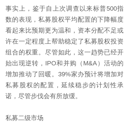
事实上，鉴于自上次调查以来标普500指
数的表现，私募股权平均配置的下降幅度
看起来比预期更为温和，资本分配不足或
许在一定程度上帮助稳定了私募股权投资
组合的权重。尽管如此，这一趋势已经开
始出现逆转，IPO和并购（M&A）活动的
增加推动了回暖。39%家办预计将增加对
私募股权的配置，延续稳步的计划性承
诺，尽管步伐会有所放缓。
私募二级市场