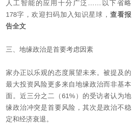
人工智能的应用十分广泛……以下省略
178字，欢迎扫码加入知识星球，
查看报
告全文
三、地缘政治是首要考虑因素
家办正以乐观的态度展望未来。被提及的
最大投资风险更多来自地缘政治而非基本
面。近三分之二（61%）的受访者认为地
缘政治冲突是首要风险，其次是政治不稳
定和经济衰退。