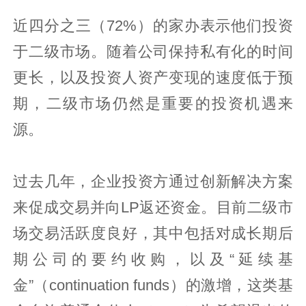
近四分之三（72%）的家办表示他们投资
于二级市场。随着公司保持私有化的时间
更长，以及投资人资产变现的速度低于预
期，二级市场仍然是重要的投资机遇来
源。
过去几年，企业投资方通过创新解决方案
来促成交易并向LP返还资金。目前二级市
场交易活跃度良好，其中包括对成长期后
期公司的要约收购，以及“延续基
金”（continuation funds）的激增，这类基