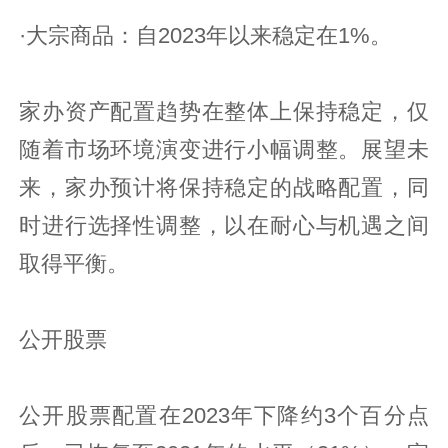
·大宗商品：自2023年以来稳定在1%。
家办资产配置趋势在整体上保持稳定，仅
随着市场环境演变进行小幅调整。展望未
来，家办预计将保持稳定的战略配置，同
时进行选择性调整，以在耐心与机遇之间
取得平衡。
公开股票
公开股票配置在2023年下降约3个百分点