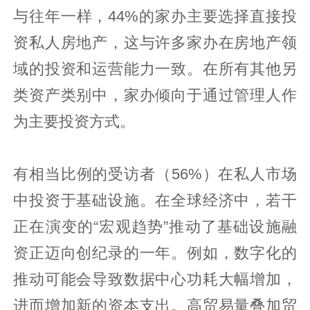
与往年一样，44%的家办主要选择直接投
资私人房地产，这与许多家办在房地产领
域的投资和运营能力一致。在所有其他另
类资产类别中，家办倾向于通过管理人作
为主要投资方式。
有相当比例的受访者（56%）在私人市场
中投资于基础设施。在全球经济中，若干
正在演变的“宏观趋势”推动了基础设施融
资正迈向创纪录的一年。例如，数字化的
推动可能会导致数据中心功耗大幅增加，
进而增加新的资本支出。高贸易量叠加贸