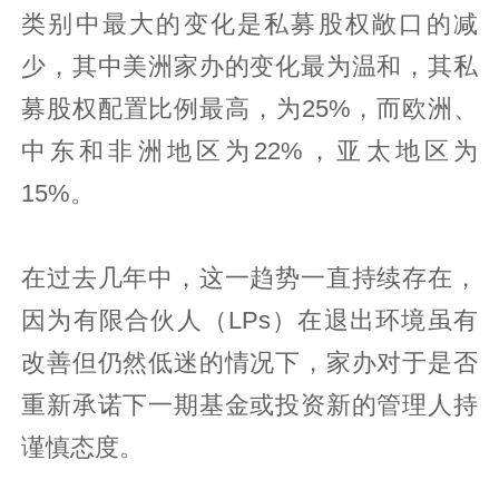
类别中最大的变化是私募股权敞口的减
少，其中美洲家办的变化最为温和，其私
募股权配置比例最高，为25%，而欧洲、
中东和非洲地区为22%，亚太地区为
15%。
在过去几年中，这一趋势一直持续存在，
因为有限合伙人（LPs）在退出环境虽有
改善但仍然低迷的情况下，家办对于是否
重新承诺下一期基金或投资新的管理人持
谨慎态度。