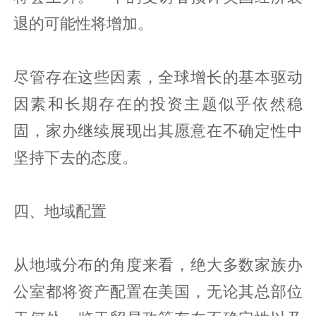
退的可能性将增加。
尽管存在这些因素，全球增长的基本驱动
因素和长期存在的投资主题似乎依然稳
固，家办继续展现出其愿意在不确定性中
坚持下去的态度。
四、地域配置
从地域分布的角度来看，绝大多数家族办
公室都将资产配置在美国，无论其总部位