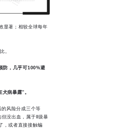
治成效显著；相较全球每年
比。
防，几乎可100%避
狂犬病暴露”。
后的风险分成三个等
伤但没出血，属于Ⅱ级暴
了，或者直接接触蝙