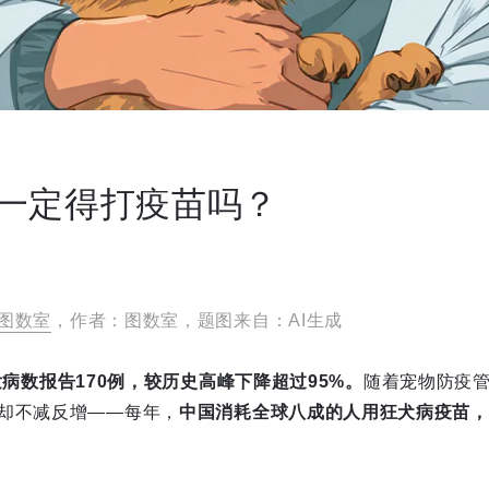
一定得打疫苗吗？
图数室
，作者：图数室，题图来自：AI生成
病数报告170例，较历史高峰下降超过95%。
随着宠物防疫
却不减反增——每年，
中国消耗全球八成的人用狂犬病疫苗，