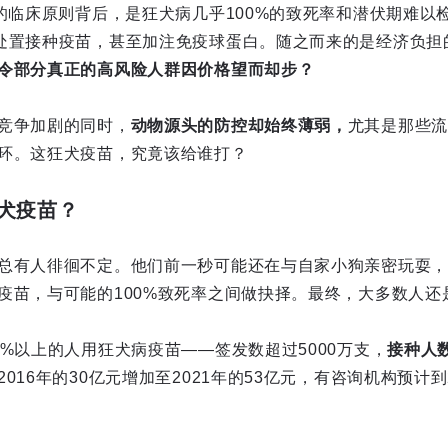
”的临床原则背后，是狂犬病几乎100%的致死率和潜伏期难以
处置接种疫苗，甚至加注免疫球蛋白。随之而来的是经济负担
令部分真正的高风险人群因价格望而却步？
竞争加剧的同时，
动物源头的防控却始终薄弱，
尤其是那些流
环。这狂犬疫苗，究竟该给谁打？
犬疫苗？
总有人徘徊不定。他们前一秒可能还在与自家小狗亲密玩耍，
疫苗，与可能的100%致死率之间做抉择。最终，大多数人还
0%以上的人用狂犬病疫苗——签发数超过5000万支，
接种人数
016年的30亿元增加至2021年的53亿元，有咨询机构预计到2