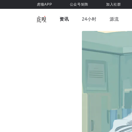
虎嗅APP
公众号矩阵
加入社群
资讯
24小时
源流
全部
前沿科技
车与出行
虎嗅视
游戏娱乐
健康