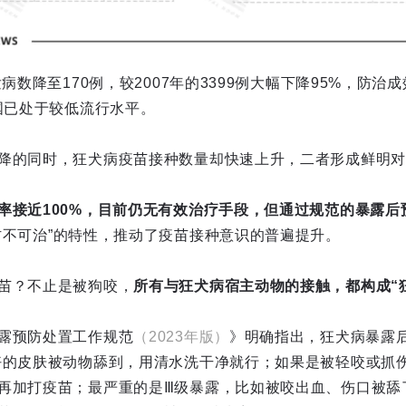
发病数降至170例，较2007年的3399例大幅下降95%，防
我国已处于较低流行水平。
降的同时，狂犬病疫苗接种数量却快速上升，二者形成鲜明对
率接近100%，目前仍无有效治疗手段，但通过规范的暴露后预
防不可治”的特性，推动了疫苗接种意识的普遍提升。
苗？不止是被狗咬，
所有与狂犬病宿主动物的接触，都构成“
露预防处置工作规范
（2023年版）
》明确指出，狂犬病暴露
好的皮肤被动物舔到，用清水洗干净就行；如果是被轻咬或抓
再加打疫苗；最严重的是Ⅲ级暴露，比如被咬出血、伤口被舔