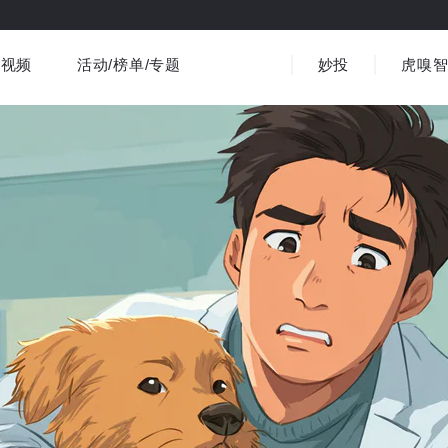
视频
活动/榜单/专题
妙投
虎嗅
商业消费
社会文化
金融财经
出海
界
视频精选
书影音
医疗
3C数码
观点