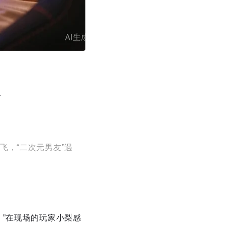
谷
飞，“二次元男友”遇
。”在现场的玩家小梨感