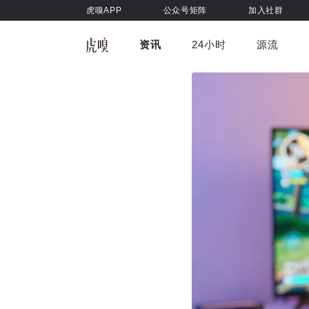
虎嗅APP
公众号矩阵
加入社群
资讯
24小时
源流
全部
前沿科技
车与出行
虎嗅视
游戏娱乐
健康