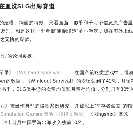
在血洗SLG出海赛道
的建模、绚丽的特效，只看画面，似乎和千万个信息流广告里
么差别。就是这样一个看似“粗制滥造”的小游戏，却在海外上
当之无愧的爆款。
一现”的论调裹挟。
示录》
（Whiteout Survival）
——在国产策略类游戏中，堪
ower的数据，《Whiteout Survival》的次留达到了42%，
的白皮书里，SLG类手游的次留均值和月留存均值，分别只有30%和
Survival》被当作典型的爆款案例研究，并被冠上“幸存者偏差
nd Simulation Games 策略与模拟类游戏）
《Kingshot》
， 冲上当月中国手游出海收入榜前10名。