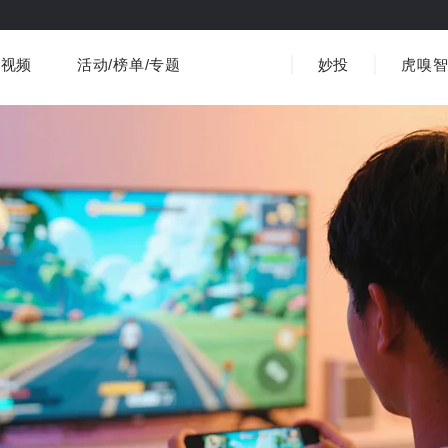
视频
活动/榜单/专题
妙投
虎嗅
商业消费
社会文化
金融财经
出海
界
视频精选
书影音
医疗
3C数码
观点