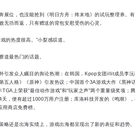
奔展位，也没能抢到《明日方舟：终末地》的试玩整理券。有
败无功而返，只有赠送的背包安慰受伤的心灵。
游戏的热度很高。”小梨感叹道。
赛道最热门的话题。
发众人瞩目的舆论热潮：在韩国，Kpop女团illit成员李沅禧和
第五人格》《原神》引发热议；中国首个3A游戏大作《黑神话
4年TGA上荣获“最佳动作游戏”和“玩家之声”两个重量级奖项
4天，便有超过1000万用户注册；库洛科技开发的《鸣潮》
果应用商店免费榜。
策略还是出海实绩上，游戏出海都呈现出了新的表征和趋势。