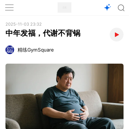
1X
APP
主页
2025-11-03 23:32
中年发福，代谢不背锅
精练GymSquare