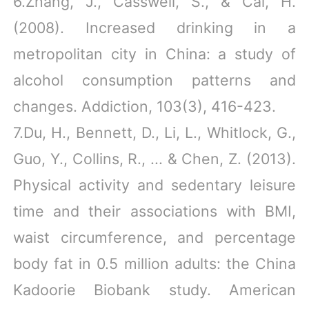
6.Zhang, J., Casswell, S., & Cai, H.
(2008). Increased drinking in a
metropolitan city in China: a study of
alcohol consumption patterns and
changes. Addiction, 103(3), 416-423.
7.Du, H., Bennett, D., Li, L., Whitlock, G.,
Guo, Y., Collins, R., ... & Chen, Z. (2013).
Physical activity and sedentary leisure
time and their associations with BMI,
waist circumference, and percentage
body fat in 0.5 million adults: the China
Kadoorie Biobank study. American