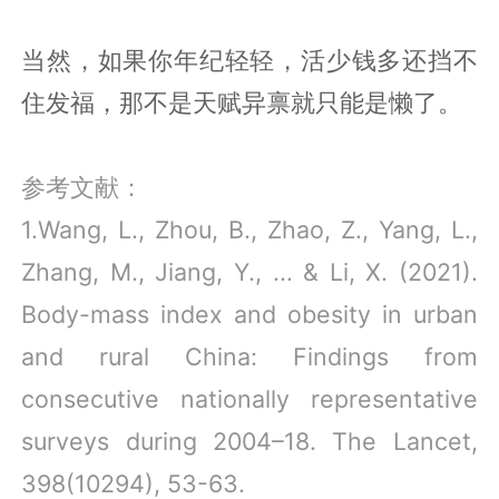
当然，如果你年纪轻轻，活少钱多还挡不
住发福，那不是天赋异禀就只能是懒了。
参考文献：
1.Wang, L., Zhou, B., Zhao, Z., Yang, L.,
Zhang, M., Jiang, Y., ... & Li, X. (2021).
Body-mass index and obesity in urban
and rural China: Findings from
consecutive nationally representative
surveys during 2004–18. The Lancet,
398(10294), 53-63.