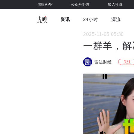
虎嗅APP
公众号矩阵
加入社群
资讯
24小时
源流
全部
前沿科技
车与出行
2025-11-05 05:30
虎嗅视
游戏娱乐
健康
一群羊，解
雷达财经
关注