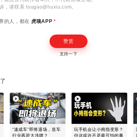
联系 tougao@huxiu.com。
设置
界的人，都在
虎嗅APP
赞赏
支持一下
E
读了
“速成车”即将退场，造车
玩手机会让小拇指变形？
行业再迎大洗牌？
但这或许不是最可怕的事