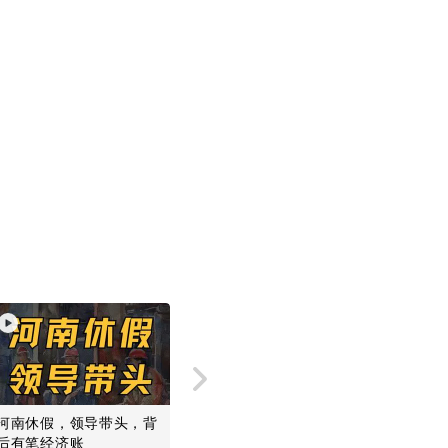
xit fullscreen
Enter fullscreen
河南休假，领导带头，背
拜年、打榜、偷菜，短信
从飞船到
后有笔经济账
曾经撑起了我们的前互联
波为何无