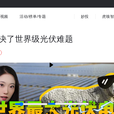
视频
活动/榜单/专题
妙投
虎嗅
商业消费
社会文化
金融财经
出海
界
视频精选
书影音
医疗
3C数码
观点
决了世界级光伏难题
00:00
-01:30