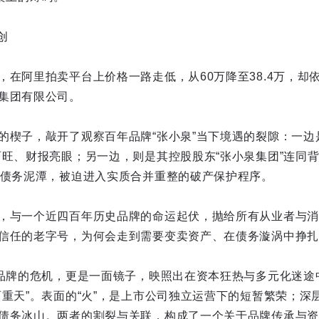
原创
，在阿里拍卖平台上价格一路走低，从60万降至38.4万，却
集团有限公司。
的楔子，敲开了观察百年品牌“张小泉”当下境遇的裂隙：一边
两旺、财报亮眼；另一边，则是其控股股东“张小泉集团”连同背
的债务泥潭，被迫进入实质合并重整的破产保护程序。
，与一个近四百年历史品牌的命运起伏，抛给所有从业者与消
信任的老字号，为何会走到需要变卖资产、在债务漩涡中挣扎
个品牌的危机，更是一面镜子，映照出在资本狂热与多元化迷途
重天”。表面的“火”，是上市公司独立运营下的短暂繁荣；深层
债务冰山。两者的割裂与关联，构成了一个关于品牌传承与资