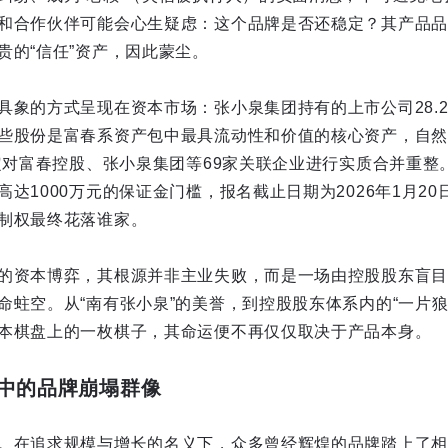
和合作伙伴可能会心生疑虑：这个品牌是否还稳定？其产品品
贵的“信任”资产，因此蒙尘。
具象的方式呈现在资本市场：张小泉集团持有的上市公司28.2
些股份是富春系资产包中最具流动性和价值的核心资产，自然
裁定对富春控股、张小泉集团等69家关联企业进行实质合并重整
达1000万元的保证金门槛，报名截止日期为2026年1月2
制权最终花落谁家。
的资本博弈，其根源并非主业失败，而是一场由控股股东盲目
命蛀空。从“南有张小泉”的美誉，到控股股东体系内的“一片狼
本棋盘上的一枚棋子，其命运便不再仅仅取决于产品本身。
中的品牌崩塌群像
。在追求规模与增长的名义下，众多曾经辉煌的品牌踏上了相