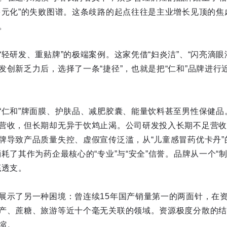
多元化”的失败图谱。这条歧路的起点往往是主业增长见顶的焦
。
轻研发、重贴牌”的极端案例。这家凭借“妇炎洁”、“闪亮滴眼
发创新乏力后，选择了一条“捷径”，也就是把“仁和”品牌进行
“仁和”牌面膜、护肤品、减肥胶囊、能量饮料甚至男性保健品
营收，但长期却无异于饮鸩止渴。公司研发投入长期不足营收
牌导致产品质量失控、虚假宣传泛滥，从“儿童感冒药优卡丹”
耗了其作为药企最核心的“专业”与“安全”信誉。品牌从一个“制
底透支。
展示了另一种困境：曾连续15年国产销量第一的两面针，在
产、蔗糖、旅游等近十个毫无关联的领域。资源极度分散的结
缩。