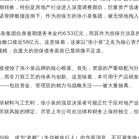
期转换，特别是房地产行业进入深度调整期后，巨量资产迅速
诺骨牌般接连倒下。作为担保方的张小泉集团，被无情地拖入
张小泉集团自身逾期债务本金约6.53亿元，而其作为担保方涉
风险敞口接近58亿元。这意味着，这家以“张小泉”之名为核心
的规模，在庞大的担保债务面前已显得微不足道。
接侵蚀了张小泉品牌的核心根基。首先，资源的严重错配与分
，而非刀剪工艺的传承与创新。这意味着，本可用于产品研发
——包括资金、管理层的精力与战略关注——被大量抽离。
研材料与工艺时，张小泉的顶层决策者可能正忙于应对地产业
关联风险的绑定。尽管上市公司在法律和财务上保持独立，但
纠纷、成为“老赖”（失信被执行人）的负面消息，不可避免地会