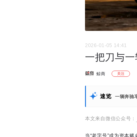
2026-01-05 14:41
一把刀与一
鲸商
关注
速览
一辆奔驰
本文来自微信公众号：
当“老字号”成为资本赌