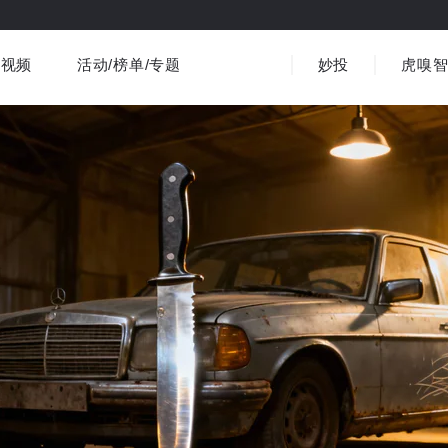
视频
活动/榜单/专题
妙投
虎嗅
商业消费
社会文化
金融财经
出海
界
视频精选
书影音
医疗
3C数码
观点