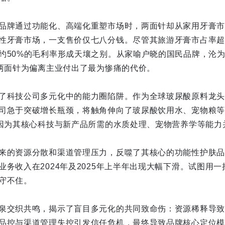
品牌通过功能化、高端化重塑市场时，两面针却从家用牙膏市
性牙膏市场，一支售价仅七八分钱。尽管其旅游牙膏市占率超5
约50%的毛利率形成天壤之别。从家喻户晓的国民品牌，沦
，两面针为偏离主业付出了最为惨痛的代价。
了科技公司多元化中的能力圈陷阱。作为全球玻尿酸原料龙头
司急于突破增长瓶颈，将触角伸向了玻尿酸饮用水、宠物粮等
，因为其核心科技与新产品所需的水质处理、宠物营养学等能力
来的资源分散和渠道管理压力，反噬了其核心的功能性护肤品
业务收入在2024年及2025年上半年出现大幅下滑。试图用
守不住。
泉交织共鸣，揭示了盲目多元化的共同致命伤：资源稀释导致
品控与渠道管理失控引发信任危机，最终导致品牌核心定位模