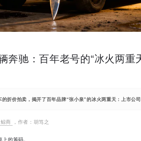
辆奔驰：百年老号的“冰火两重天
车的折价拍卖，揭开了百年品牌“张小泉”的冰火两重天：上市公
鲸商
，作者：胡笃之
桌上的筹码。