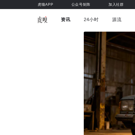
虎嗅APP
公众号矩阵
加入社群
资讯
24小时
源流
全部
前沿科技
车与出行
虎嗅视
游戏娱乐
健康