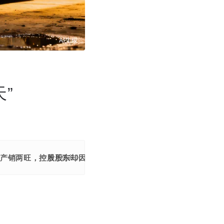
”
司产销两旺，控股股东却因盲目扩张深陷超过50亿元债务泥潭。
展开更多