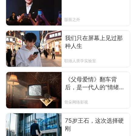
版面之外
我们只在屏幕上见过那
种人生
职场人类学实验室
《父母爱情》翻车背
后，是一代人的“情绪平
反”
骨朵网络影视
75岁王石，这次选择硬
刚