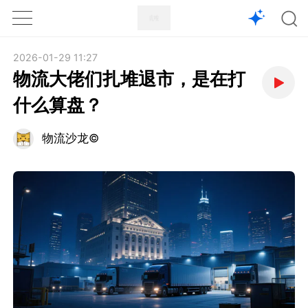
1X
APP
主页
2026-01-29 11:27
物流大佬们扎堆退市，是在打
什么算盘？
物流沙龙©