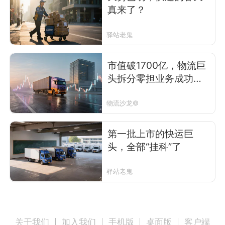
真来了？
驿站老鬼
市值破1700亿，物流巨
头拆分零担业务成功上
市
物流沙龙©
第一批上市的快运巨
头，全部“挂科”了
驿站老鬼
关于我们
加入我们
手机版
桌面版
客户端