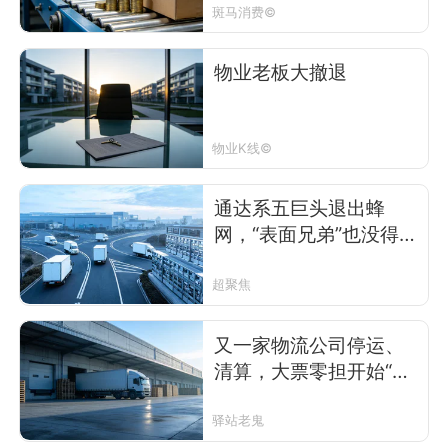
斑马消费©
物业老板大撤退
物业K线©
通达系五巨头退出蜂
网，“表面兄弟”也没得做
了？
超聚焦
又一家物流公司停运、
清算，大票零担开始“退
烧”了？
驿站老鬼