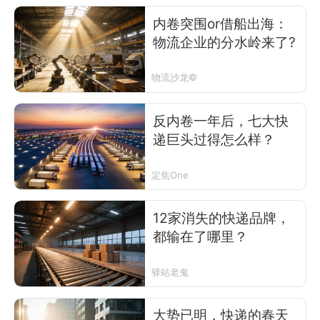
内卷突围or借船出海：
物流企业的分水岭来了?
物流沙龙©
反内卷一年后，七大快
递巨头过得怎么样？
定焦One
12家消失的快递品牌，
都输在了哪里？
驿站老鬼
大势已明，快递的春天