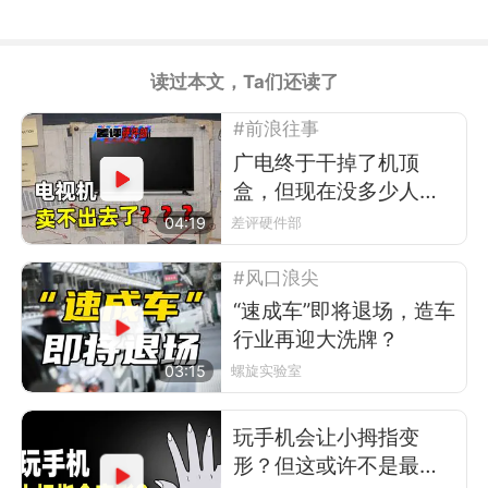
读过本文，Ta们还读了
#前浪往事
广电终于干掉了机顶
盒，但现在没多少人看
电视了
04:19
差评硬件部
#风口浪尖
“速成车”即将退场，造车
行业再迎大洗牌？
03:15
螺旋实验室
玩手机会让小拇指变
形？但这或许不是最可