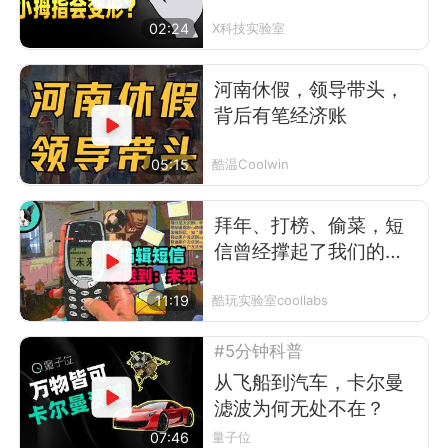
怕的事
02:24
X科技实验室
河南休假，领导带头，
背后有笔经济账
05:15
酷温Coolwin
拜年、打榜、偷菜，短
信曾经撑起了我们的前
互联网时代
11:19
酷玩实验室coollabs
#5分钟科普
从飞船到汽车，卡尔曼
滤波为何无处不在？
07:46
量子位