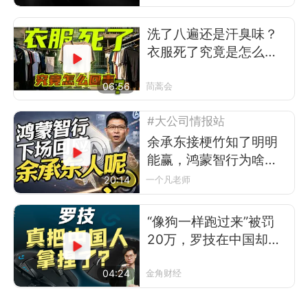
洗了八遍还是汗臭味？
衣服死了究竟是怎么回
事
06:56
茼蒿会
#大公司情报站
余承东接梗竹知了明明
能赢，鸿蒙智行为啥不
让？
20:14
一个凡老师
“像狗一样跑过来”被罚
20万，罗技在中国却卖
得更好了
04:24
金角财经