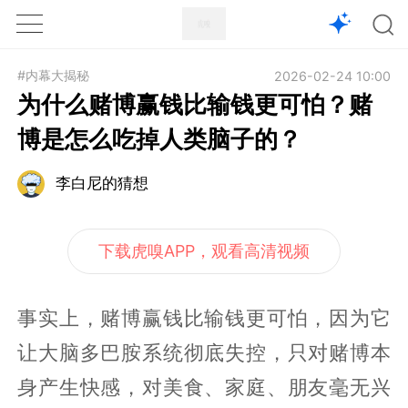
1X
APP
主页
#内幕大揭秘
2026-02-24 10:00
为什么赌博赢钱比输钱更可怕？赌
博是怎么吃掉人类脑子的？
李白尼的猜想
下载虎嗅APP，观看高清视频
事实上，赌博赢钱比输钱更可怕，因为它
让大脑多巴胺系统彻底失控，只对赌博本
身产生快感，对美食、家庭、朋友毫无兴