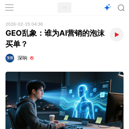
1X
APP
主页
2026-02-25 04:36
GEO乱象：谁为AI营销的泡沫
买单？
深响