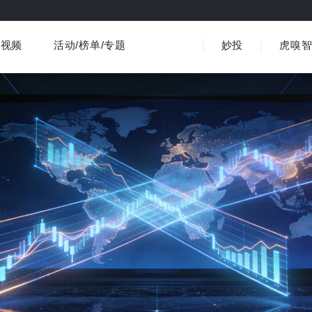
视频
活动/榜单/专题
妙投
虎嗅
商业消费
社会文化
金融财经
出海
界
视频精选
书影音
医疗
3C数码
观点