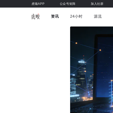
虎嗅APP
公众号矩阵
加入社群
资讯
24小时
源流
全部
前沿科技
车与出行
虎嗅视
游戏娱乐
健康