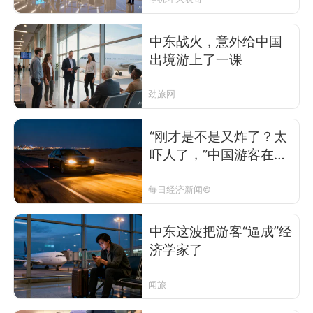
中东战火，意外给中国
出境游上了一课
劲旅网
“刚才是不是又炸了？太
吓人了，”中国游客在导
弹声中刷回国机票，华
人司机在沙漠公路上“生
每日经济新闻©
命摆渡”，中东剧变，当
地中国企业还好吗？
中东这波把游客“逼成”经
济学家了
闻旅