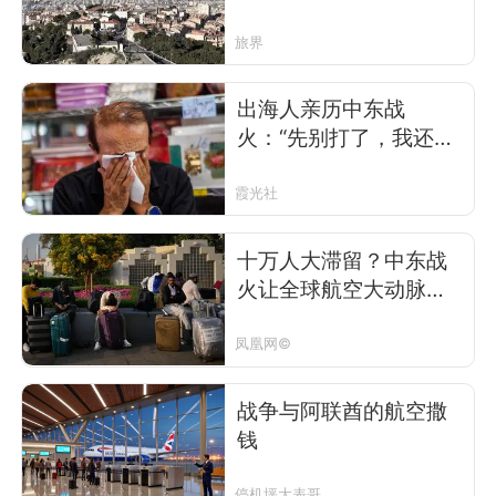
旅界
出海人亲历中东战
火：“先别打了，我还有
活要干”
霞光社
十万人大滞留？中东战
火让全球航空大动脉瘫
痪
凤凰网©
战争与阿联酋的航空撒
钱
停机坪大表哥