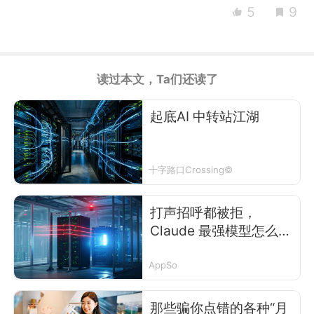
5
9
读过本文，Ta们还读了
起底AI 中转站江湖
十字路口Crossing©
打声招呼都被拒，
Claude 最强模型怎么成
了“超绝敏感肌”
AppSo
那些骗你点错的各种“月