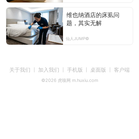
维也纳酒店的床虱问
题，其实无解
仙人JUMP©
关于我们
加入我们
手机版
桌面版
客户端
©
2026
虎嗅网 m.huxiu.com