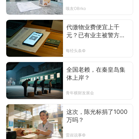
嗅友OBrko
代缴物业费便宜上千
元？已有业主被警方调
查，中物协发布风险提
示
每经头条©
全国老赖，在秦皇岛集
体上岸？
青年横财发展会
这次，陈光标捐了1000
万吗？
雷叔说事©