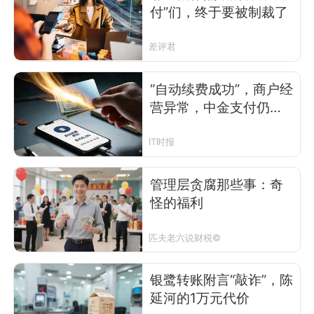
付”们，终于要被制裁了
差评君
“自动续费成功”，商户经
营异常，中金支付仍在
扣费？
IT时报
管理层贪腐那些事：奇
怪的福利
匹夫老六说财税©
银鹭转账附言“敲诈”，陈
延河的1万元代价