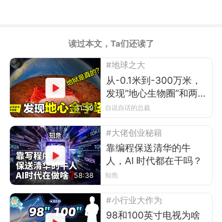
读过本文，Ta们还读了
#地球之大
从-0.1米到-300万米，
发现“地心生物圈”和两
座“地心金字塔”
31:59
自说自话的总裁
#大佬创业秘籍
靠编程保送清华的牛
人，AI 时代都在干吗？
58:38
知危
#小行业大作为
98和100英寸电视为啥