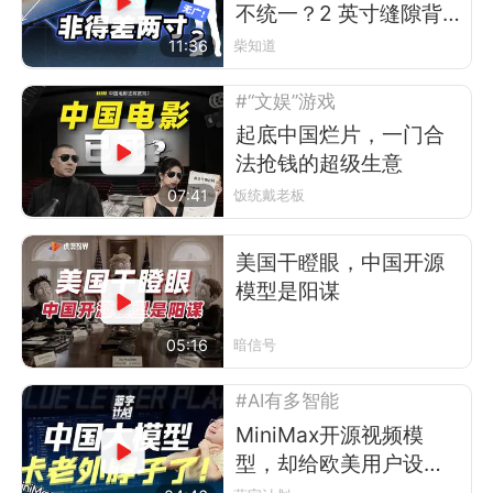
不统一？2 英寸缝隙背
后的行业故事
11:36
柴知道
#“文娱”游戏
起底中国烂片，一门合
法抢钱的超级生意
07:41
饭统戴老板
美国干瞪眼，中国开源
模型是阳谋
05:16
暗信号
#AI有多智能
MiniMax开源视频模
型，却给欧美用户设了
道门槛