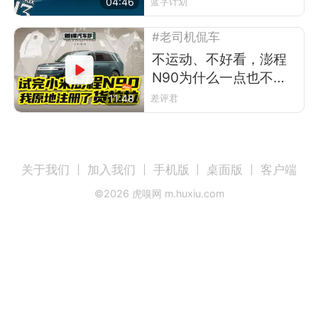
04:46
蓝字计划
#老司机侃车
不运动、不好看，澎程
N90为什么一点也不像
小米？
11:48
差评君
关于我们
加入我们
手机版
桌面版
客户端
©
2026
虎嗅网 m.huxiu.com