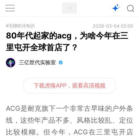
1X
APP
主页
#无聊的冷知识
2026-03-04 02:00
80年代起家的acg，为啥今年在三
里屯开全球首店了？
三亿世代实验室
下载虎嗅APP，观看高清视频
ACG是耐克旗下一个非常古早味的户外条
线，这些年产品不多、风格比较乱、定位
比较模糊。但今年，ACG在三里屯开店