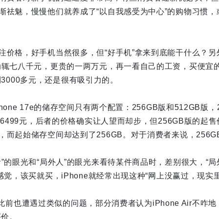
渐祛魅，慢慢他们就养成了“以自我感受为中心”的购物习惯，
注价格，好手机当然很多，但“好手机”拿来到底能干什么？另
动辄七八千元，更贵的一两万元，再一看自己的工资，买便宜
格来到3000多元，还是很有吸引力的。
one 17e的储存空间只有两个配置：256GB版和512GB版，2
为6499元，后者的价格确实让人望而却步，但256GB版的起售
，而起始储存空间却达到了256GB。对于消费者来说，256
”的眼光和“局外人”的眼光来看待某件商品时，差别很大，“局
感觉，该买就买，iPhone就经常出现这种“网上没赢过，现实
产品此前也遭遇过类似的问题，部分消费者认为iPhone Air不咋地
评价。