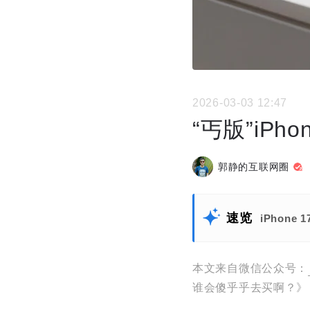
2026-03-03 12:47
“丐版”iP
郭静的互联网圈
速览
iPhon
本文来自微信公众号：
谁会傻乎乎去买啊？》