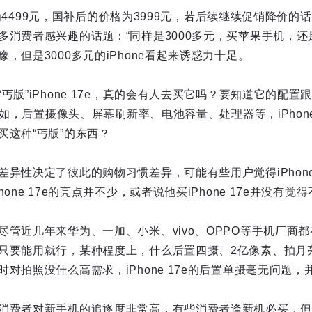
起售价为4499元，国补后的价格为3999元，若后续继续促销降价
多消费者感兴趣的话题：“同样是3000多元，买苹果手机，还
，但是3000多元的iPhone看起来诱惑力十足。
”iPhone 17e，真的会有人去买它吗？要知道它的配置跟iPho
，比如，后置摄像头、屏幕刷新率、电池容量、处理器等，iPhone
买这种“丐版”的东西？
异性决定了彼此的购物习惯差异，可能有些用户觉得iPhone 
one 17e的亮点并不少，或者说他买iPhone 17e并没有觉
尽管近几年来华为、一加、小米、vivo、OPPO等手机厂商
只要能用就行，某种程度上，什么后置四摄、2亿像素、拍月
对拍照没什么高需求，iPhone 17e的后置单摄毫无问题
消费者对新手机的追逐度非常高，有些消费者逢新机必买，但