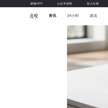
虎嗅APP
公众号矩阵
加入社群
资讯
24小时
源流
全部
前沿科技
车与出行
虎嗅视
游戏娱乐
健康