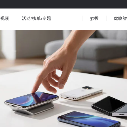
视频
活动/榜单/专题
妙投
虎嗅
商业消费
社会文化
金融财经
出海
界
视频精选
书影音
医疗
3C数码
观点