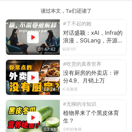
读过本文，Ta们还读了
#了不起的她
对话盛颖：xAI，Infra的
浪漫，SGLang，开源，
平权与“甄嬛传”
01:47:42
硅谷101
#吃货的真香世界
没有厨房的外卖店：评
分4.9、月销上万
08:26
IC实验室
#无聊的冷知识
植物界来了个黑皮体育
生？
03:43
小时好食禄