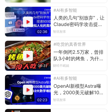
#AI有多智能
人类的几句“别放弃”，让
Claude密码学攻击提速
800倍？
02:36
智讯智库
#吃货的真香世界
一年倒闭2.5万家，曾排
队3小时的烤鱼，为什么
现在没人吃了？
09:31
财经不眠姐
#AI有多智能
OpenAI新模型Astra曝
光，2000美元破解10大
数学难题
02:23
智讯智库