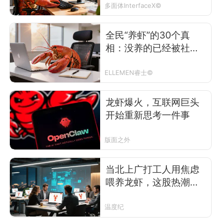
多面体InterfaceX©
全民“养虾”的30个真
相：没养的已经被社交
圈抛弃了？
ELLEMEN睿士©
龙虾爆火，互联网巨头
开始重新思考一件事
版面之外
当北上广打工人用焦虑
喂养龙虾，这股热潮还
能持续多久？
温度纪