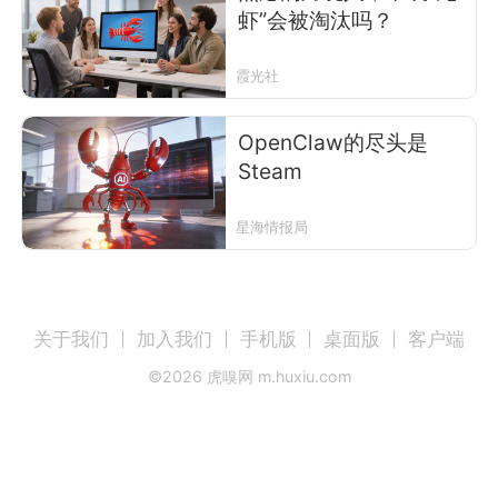
虾”会被淘汰吗？
霞光社
OpenClaw的尽头是
Steam
星海情报局
关于我们
加入我们
手机版
桌面版
客户端
©
2026
虎嗅网 m.huxiu.com