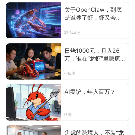
关于OpenClaw，到底
是谁养了虾，虾又会养
谁
刘飞Lufy
日烧1000元，月入26
万：谁在“龙虾”里赚疯
了？
小饭桌
AI卖铲，年入百万？
格隆
焦虑的跨境人，不装“龙