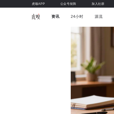
虎嗅APP
公众号矩阵
加入社群
资讯
24小时
源流
全部
前沿科技
车与出行
虎嗅视
游戏娱乐
健康