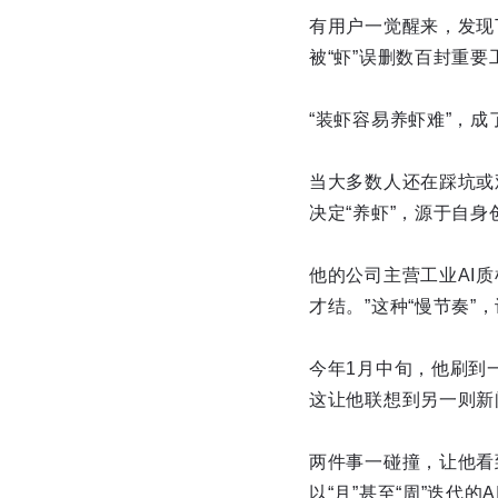
有用户一觉醒来，发现
被“虾”误删数百封重要
“装虾容易养虾难”，
当大多数人还在踩坑或
决定“养虾”，源于自身
他的公司主营工业AI
才结。”这种“慢节奏”
今年1月中旬，他刷到一
这让他联想到另一则新闻
两件事一碰撞，让他看
以“月”甚至“周”迭代的