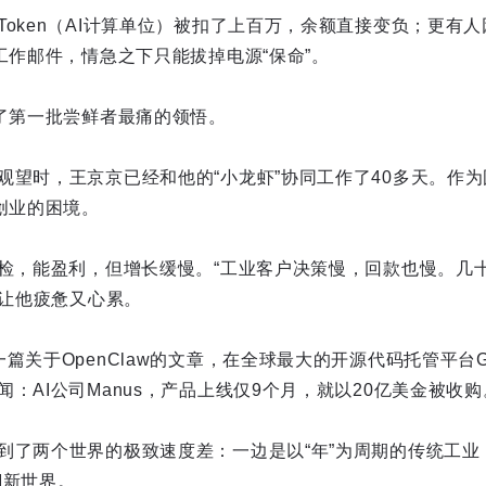
Token（AI计算单位）被扣了上百万，余额直接变负；更有
工作邮件，情急之下只能拔掉电源“保命”。
成了第一批尝鲜者最痛的领悟。
观望时，王京京已经和他的“小龙虾”协同工作了40多天。作
创业的困境。
质检，能盈利，但增长缓慢。“工业客户决策慢，回款也慢。几
，让他疲惫又心累。
篇关于OpenClaw的文章，在全球最大的开源代码托管平台G
：AI公司Manus，产品上线仅9个月，就以20亿美金被收购
到了两个世界的极致速度差：一边是以“年”为周期的传统工业
AI新世界。