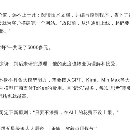
的价值，远不止于此：阅读技术文档，并编写控制程序，省下了
天就为客户搭建完一个网站。“放以前，从沟通到上线，起码
整。”
虾”一共花了5000多元。
惊讶，到后来研究原理，他的态度也转变为理解和接受。
w本身不具备大模型能力，需要接入GPT、Kimi、MiniMax等
模型厂商支付ToKen的费用。且“记忆”越多，每次“思考”
，消耗也就越高。
司定下新原则：“只要不浪费，在AI上的花费不设上限。”
跟五星级酒店大厨说，’师傅，省着点用煤气’”。