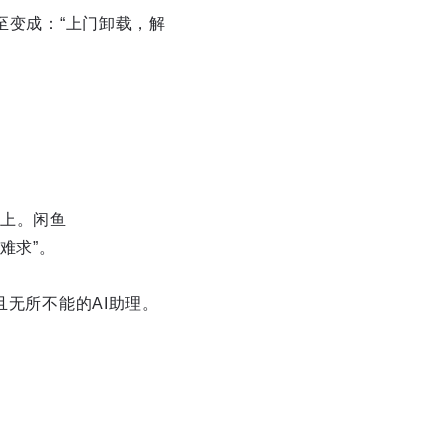
至变成：“上门卸载，解
上。闲鱼
虾难求”。
且无所不能的AI助理。