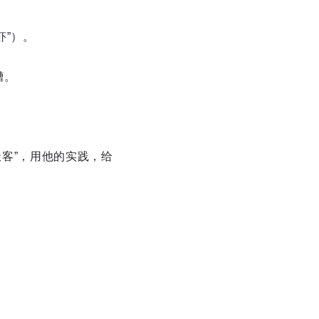
虾”）。
槽。
I极客”，用他的实践，给