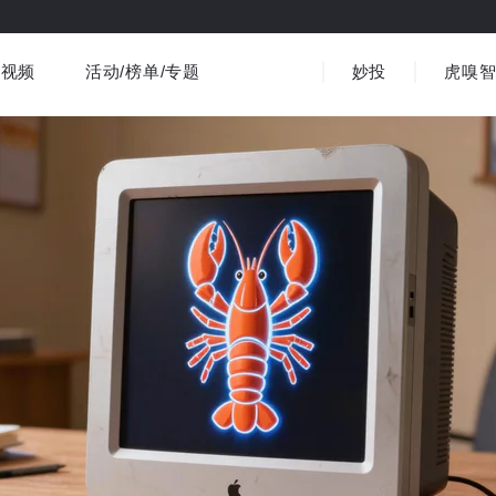
视频
活动/榜单/专题
妙投
虎嗅
商业消费
社会文化
金融财经
出海
界
视频精选
书影音
医疗
3C数码
观点