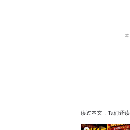
本
读过本文，Ta们还