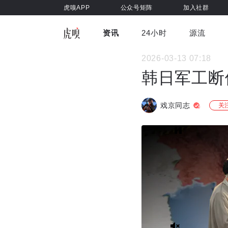
虎嗅APP
公众号矩阵
加入社群
资讯
24小时
源流
全部
前沿科技
车与出行
2026-03-13 07:18
虎嗅视
游戏娱乐
健康
韩日军工断
戏京同志
关