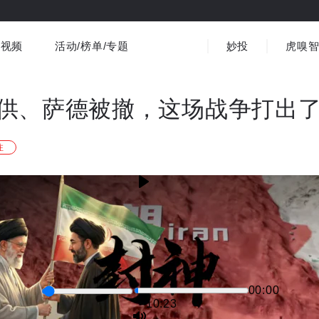
视频
活动/榜单/专题
妙投
虎嗅
商业消费
社会文化
金融财经
出海
界
视频精选
书影音
医疗
3C数码
观点
供、萨德被撤，这场战争打出
注
00:00
-10:22