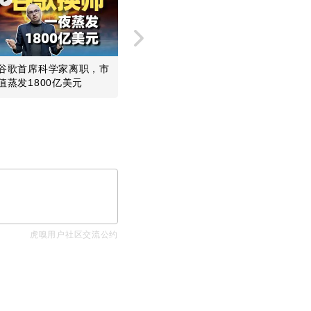
谷歌首席科学家离职，市
一个免费测速网站，靠你
从-0.1米
值蒸发1800亿美元
的网速数据值12亿美元？
现“地心生
心金...
虎嗅用户社区交流公约