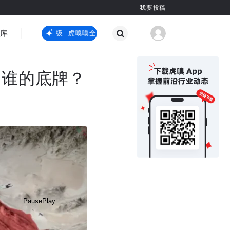
我要投稿
智库
虎嗅嗅全新升级
虎嗅嗅全新升级
国际热点
其他
了谁的底牌？
Pause
Play