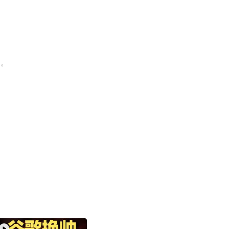
场。
xit fullscreen
Enter fullscreen