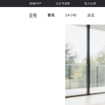
虎嗅APP
公众号矩阵
加入社群
资讯
24小时
源流
全部
前沿科技
车与出行
虎嗅视
游戏娱乐
健康