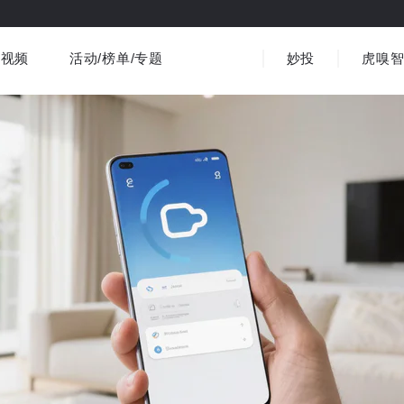
视频
活动/榜单/专题
妙投
虎嗅
商业消费
社会文化
金融财经
出海
界
视频精选
书影音
医疗
3C数码
观点