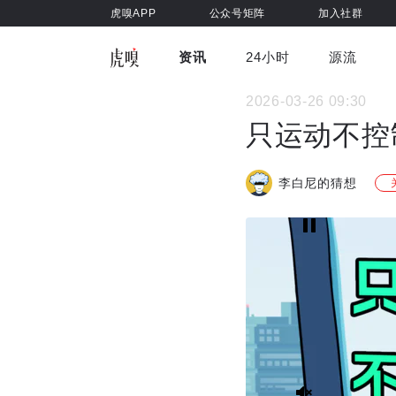
虎嗅APP
公众号矩阵
加入社群
资讯
24小时
源流
全部
前沿科技
车与出行
2026-03-26 09:30
虎嗅视
游戏娱乐
健康
只运动不控
李白尼的猜想