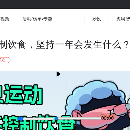
视频
活动/榜单/专题
妙投
虎嗅
商业消费
社会文化
金融财经
出海
界
视频精选
书影音
医疗
3C数码
观点
制饮食，坚持一年会发生什么
关注
00:00
-04:27