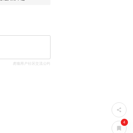
单
虎嗅用户社区交流公约
4