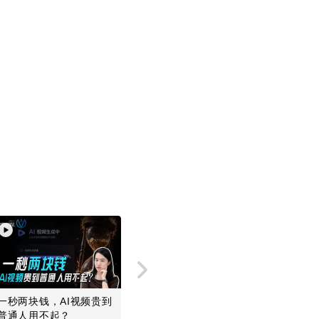
xit fullscreen
Enter fullscreen
一秒两块钱，AI视频贵到
DeepSeek又世界第一
告别百亿
普通人用不起？
了，但“斩杀线”没那么简
何集体叫