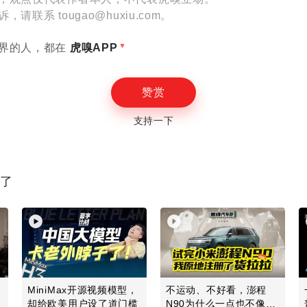
联系 tougao@huxiu.com。
设置
界的人，都在
虎嗅APP
赞赏
支持一下
E
读了
MiniMax开源视频模型，
不运动、不好看，澎程
却给欧美用户设了道门槛
N90为什么一点也不像小