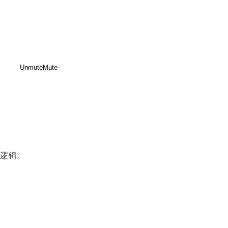
Unmute
Mute
逻辑。
Disable captions
Enable