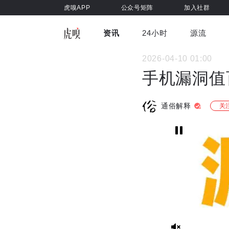
虎嗅APP
公众号矩阵
加入社群
资讯
24小时
源流
全部
前沿科技
车与出行
2026-04-10 01:00
虎嗅视
游戏娱乐
健康
手机漏洞值
通俗解释
关