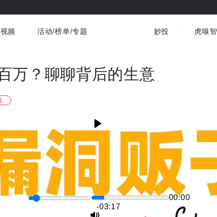
视频
活动/榜单/专题
妙投
虎嗅
商业消费
社会文化
金融财经
出海
界
视频精选
书影音
医疗
3C数码
观点
百万？聊聊背后的生意
注
00:00
-03:16