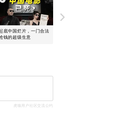
起底中国烂片，一门合法
美国干瞪眼，中国开源模
MiniM
抢钱的超级生意
型是阳谋
却给欧美
虎嗅用户社区交流公约