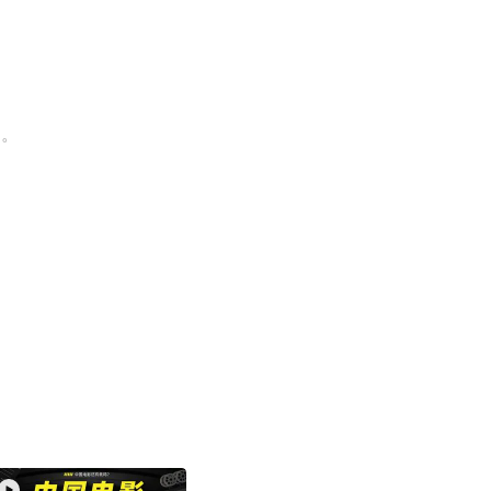
场。
xit fullscreen
Enter fullscreen