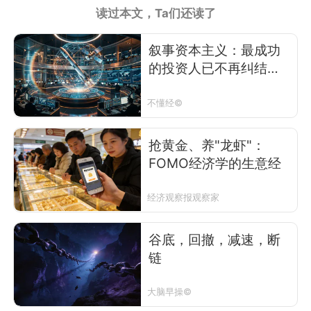
读过本文，Ta们还读了
叙事资本主义：最成功
的投资人已不再纠结于
真假
不懂经©
抢黄金、养"龙虾"：
FOMO经济学的生意经
经济观察报观察家
谷底，回撤，减速，断
链
大脑早操©