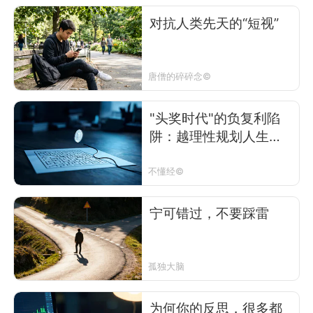
对抗人类先天的“短视”
唐僧的碎碎念©
"头奖时代"的负复利陷
阱：越理性规划人生越
接近破产
不懂经©
宁可错过，不要踩雷
孤独大脑
为何你的反思，很多都