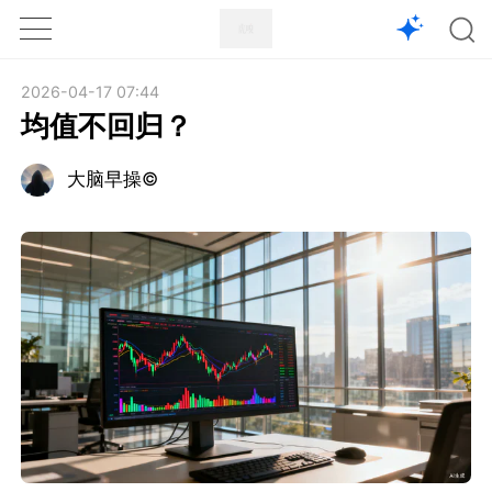
1X
APP
主页
2026-04-17 07:44
均值不回归？
大脑早操©