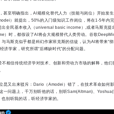
，甚至明确指出，AI规模化替代人力（技能与岗位）开始发生。如A
 Amodei）就提出，50%的入门级知识工作岗位，将在1-5年
提出全民基本收入（universal basic income）,或者马斯
gh income）时，都假设了AI将会大规模替代人类劳动。谷歌DeepM
is），与马斯克似乎都是科幻作家班克斯的信徒，认为AI将带来“彻底丰
也在召经济学家，研究所谓“后稀缺时代”的分配问题。
，已经不相信传统经济学对技术、创新和劳动力市场的解释，他们
。
昆又出来驳斥：Dario（Amodei）错了，在技术革命如
问题上，千万别听他的话，别听Sam(Altman)、Yoshua(Be
）的话，也别听我的话，听经济学家的。