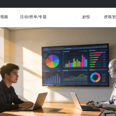
视频
活动/榜单/专题
妙投
虎嗅
商业消费
社会文化
金融财经
出海
界
视频精选
书影音
医疗
3C数码
观点