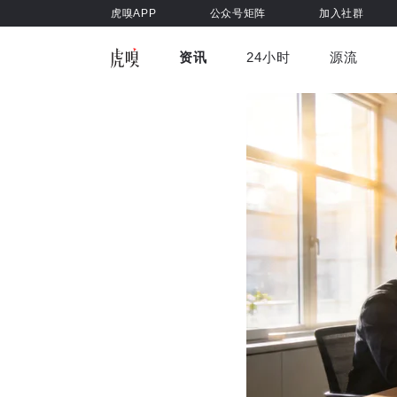
虎嗅APP
公众号矩阵
加入社群
资讯
24小时
源流
全部
前沿科技
车与出行
虎嗅视
游戏娱乐
健康