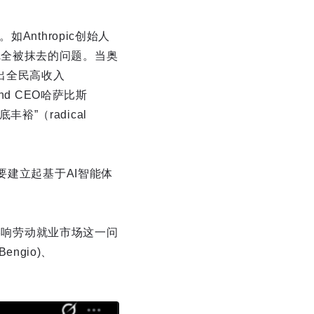
nthropic创始人
内完全被抹去的问题。当奥
克提出全民高收入
ind CEO哈萨比斯
裕”（radical
要建立起基于AI智能体
何影响劳动就业市场这一问
ngio)、