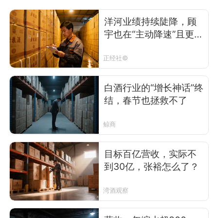
洋河业绩持续陡降，顾
宇也在“主动降速”且更
猛？
正经社©
白酒行业的“增长神话”终
结，春节也拯救不了
鲸商
目标百亿营收，实际不
到30亿，张裕怎么了？
湾酒观察