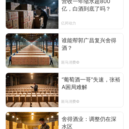
营收一年缩水超800
亿，白酒到底了吗？
亿邦动力
谁能帮郭广昌复兴舍得
酒？
斑马消费©
“葡萄酒一哥”失速，张裕
A困局难解
斑马消费©
舍得酒业：调整仍在深
水区