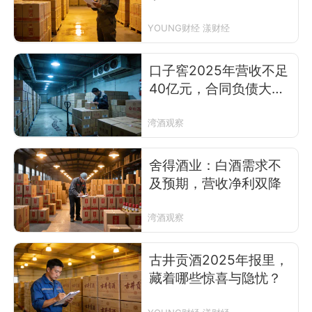
YOUNG财经 漾财经
口子窖2025年营收不足
40亿元，合同负债大幅
下降四成
湾酒观察
舍得酒业：白酒需求不
及预期，营收净利双降
湾酒观察
古井贡酒2025年报里，
藏着哪些惊喜与隐忧？