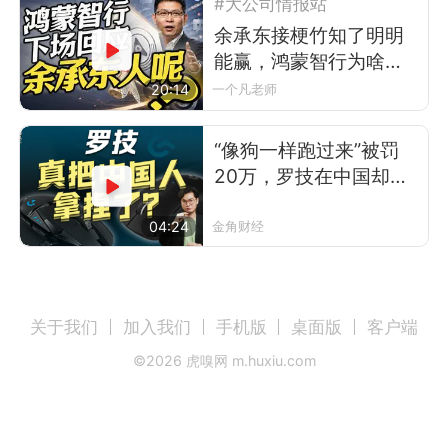
#大公司情报站
余承东接梗竹知了明明
能赢，鸿蒙智行为啥不
让？
20:14
一个凡老师
“像狗一样跑过来”被罚
20万，罗技在中国却卖
得更好了
04:24
金角财经
关于我们
加入我们
手机版
桌面版
客户端
©
2026
虎嗅网 m.huxiu.com