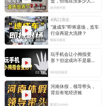
盒，但现在没多少人看
电视了
04:19
差评硬件部
#风口浪尖
“速成车”即将退场，造车
行业再迎大洗牌？
03:15
螺旋实验室
玩手机会让小拇指变
形？但这或许不是最可
怕的事
02:24
X科技实验室
河南休假，领导带头，
背后有笔经济账
05:15
酷温Coolwin