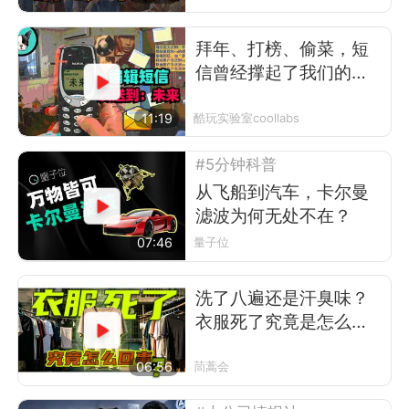
拜年、打榜、偷菜，短
信曾经撑起了我们的前
互联网时代
11:19
酷玩实验室coollabs
#5分钟科普
从飞船到汽车，卡尔曼
滤波为何无处不在？
07:46
量子位
洗了八遍还是汗臭味？
衣服死了究竟是怎么回
事
06:56
茼蒿会