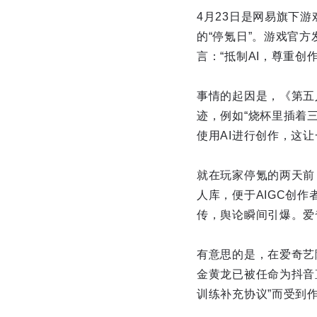
4月23日是网易旗下游
的“停氪日”。游戏官
言：“抵制AI，尊重创
事情的起因是，《第五人
迹，例如“烧杯里插着三
使用AI进行创作，这
就在玩家停氪的两天前
人库，便于AIGC创
传，舆论瞬间引爆。爱
有意思的是，在爱奇艺
金黄龙已被任命为抖音
训练补充协议”而受到