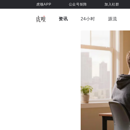
虎嗅APP
公众号矩阵
加入社群
资讯
24小时
源流
全部
前沿科技
车与出行
虎嗅视
游戏娱乐
健康