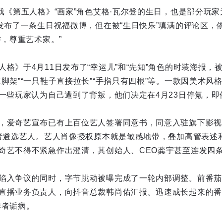
戏《第五人格》“画家”角色艾格·瓦尔登的生日，也是部分玩家
方发布了一条生日祝福微博，但在被“生日快乐”填满的评论区，
作，尊重艺术家。”
格》于4月11日发布了“幸运儿”和“先知”角色的时装海报，
脚架”“一只鞋子直接拉长”“手指只有四根”等。一款因美术风
让一些玩家认为自己遭到了背叛，他们决定在4月23日停氪，
，爱奇艺宣布已有上百位艺人签署同意书，同意入驻旗下影视制
作者遴选艺人。艺人肖像授权原本就是敏感地带，叠加高管表述
奇艺不得不紧急作出澄清，其创始人、CEO龚宇甚至连发四
陷入争议的同时，字节跳动被曝完成了一轮内部调整。前番茄
直播业务负责人，向抖音总裁韩尚佑汇报。迅速成长起来的番茄
作者诟病。