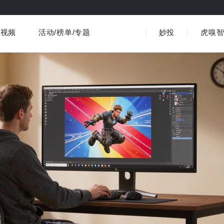
视频
活动/榜单/专题
妙投
虎嗅
商业消费
社会文化
金融财经
出海
界
视频精选
书影音
医疗
3C数码
观点