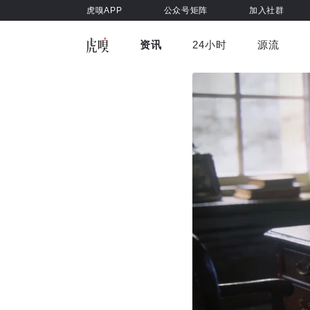
虎嗅APP
公众号矩阵
加入社群
资讯
24小时
源流
全部
前沿科技
车与出行
虎嗅视
游戏娱乐
健康