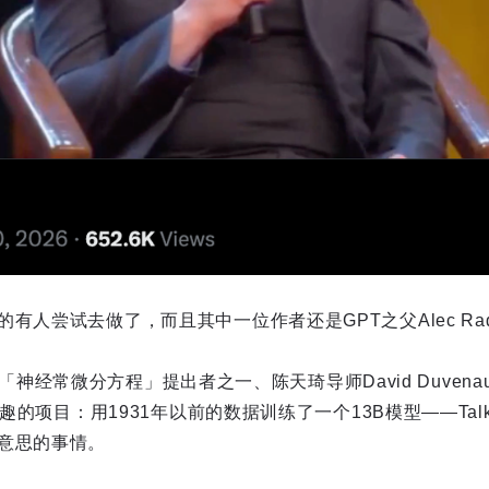
有人尝试去做了，而且其中一位作者还是GPT之父Alec Radf
rd和「神经常微分方程」提出者之一、陈天琦导师David Duvena
有趣的项目：用1931年以前的数据训练了一个13B模型——Tal
意思的事情。