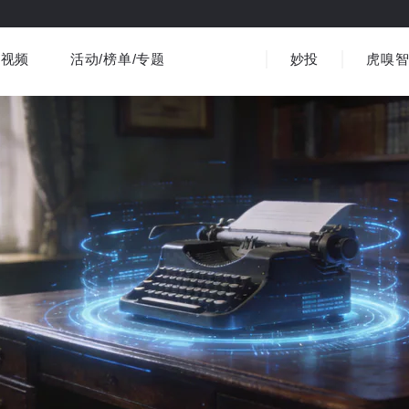
视频
活动/榜单/专题
妙投
虎嗅
商业消费
社会文化
金融财经
出海
界
视频精选
书影音
医疗
3C数码
观点