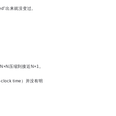
 Need"出来就没变过。
×N压缩到接近N×1。
ck time）并没有明