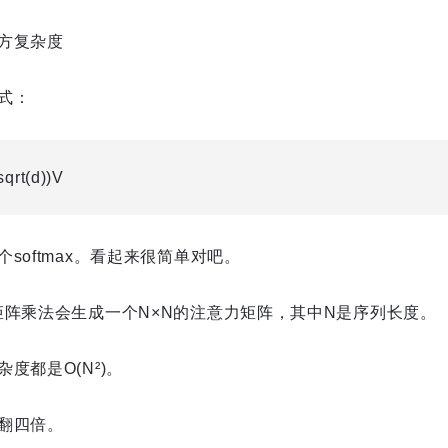
方复杂度
式：
qrt(d))V
softmax。看起来很简单对吧。
矩阵乘法会生成一个N×N的注意力矩阵，其中N是序列长度。
度都是O(N²)。
翻四倍。