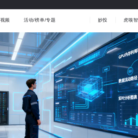
视频
活动/榜单/专题
妙投
虎嗅
商业消费
社会文化
金融财经
出海
界
视频精选
书影音
医疗
3C数码
观点