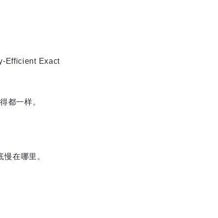
icient Exact
得都一样。
到底慢在哪里。