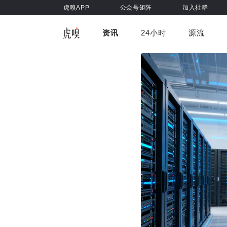
虎嗅APP
公众号矩阵
加入社群
资讯
24小时
源流
全部
前沿科技
车与出行
虎嗅视
游戏娱乐
健康