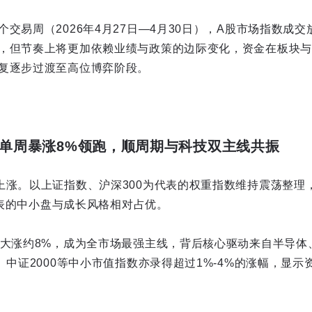
交易周（2026年4月27日—4月30日），A股市场指数成
，但节奏上将更加依赖业绩与政策的边际变化，资金在板块与
复逐步过渡至高位博弈阶段。
0单周暴涨8%领跑，顺周期与科技双主线共振
上涨。以上证指数、沪深300为代表的权重指数维持震荡整理
为代表的中小盘与成长风格相对占优。
周大涨约8%，成为全市场最强主线，背后核心驱动来自半导体
、中证2000等中小市值指数亦录得超过1%-4%的涨幅，显