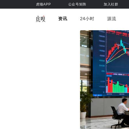
虎嗅APP
公众号矩阵
加入社群
资讯
24小时
源流
全部
前沿科技
车与出行
虎嗅视
游戏娱乐
健康