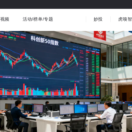
视频
活动/榜单/专题
妙投
虎嗅
商业消费
社会文化
金融财经
出海
界
视频精选
书影音
医疗
3C数码
观点