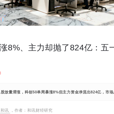
0涨8%、主力却抛了824亿：五
A股放量滞涨，科创50单周暴涨8%但主力资金净流出824亿，
和讯
，作者：和讯财经研究