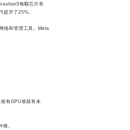
viton5每颗芯片有
代提升了25%。
网络和管理工具。Meta
事是谁有GPU谁就有未
往外推。