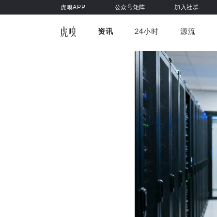
虎嗅APP
公众号矩阵
加入社群
资讯
24小时
源流
全部
前沿科技
车与出行
虎嗅视
游戏娱乐
健康