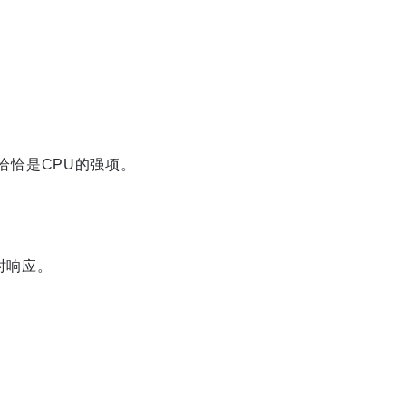
些恰恰是CPU的强项。
时响应。